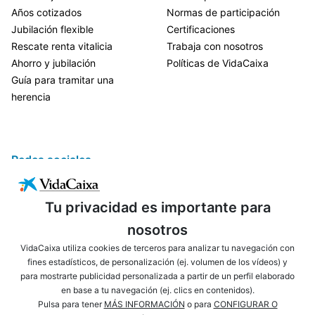
Años cotizados
Normas de participación
Jubilación flexible
Certificaciones
Rescate renta vitalicia
Trabaja con nosotros
Ahorro y jubilación
Políticas de VidaCaixa
Guía para tramitar una
herencia
Redes sociales
Tu privacidad es importante para
nosotros
VidaCaixa utiliza cookies de terceros para analizar tu navegación con
fines estadísticos, de personalización (ej. volumen de los vídeos) y
para mostrarte publicidad personalizada a partir de un perfil elaborado
ENLACES DE INTERÉS
AVISO LEGAL
en base a tu navegación (ej. clics en contenidos).
PRIVACIDAD
POLÍTICA DE COOKIES
Pulsa para tener
MÁS INFORMACIÓN
o para
CONFIGURAR O