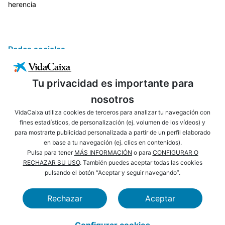
herencia
Redes sociales
Tu privacidad es importante para
nosotros
VidaCaixa utiliza cookies de terceros para analizar tu navegación con
fines estadísticos, de personalización (ej. volumen de los vídeos) y
para mostrarte publicidad personalizada a partir de un perfil elaborado
ENLACES DE INTERÉS
AVISO LEGAL
en base a tu navegación (ej. clics en contenidos).
PRIVACIDAD
POLÍTICA DE COOKIES
Pulsa para tener
MÁS INFORMACIÓN
o para
CONFIGURAR O
RECHAZAR SU USO
. También puedes aceptar todas las cookies
MAPA WEB
ACCESIBILIDAD
pulsando el botón “Aceptar y seguir navegando”.
NAVEGACIÓN
SEGURIDAD
Rechazar
Aceptar
CAIXABANK
FUNDACIÓN LA CAIXA