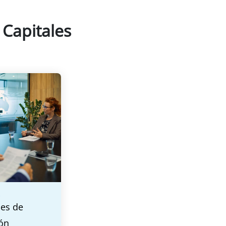
 Capitales
S
nes de
ón