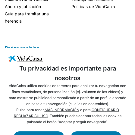
Ahorro y jubilación
Políticas de VidaCaixa
Guía para tramitar una
herencia
Redes sociales
Tu privacidad es importante para
nosotros
VidaCaixa utiliza cookies de terceros para analizar tu navegación con
fines estadísticos, de personalización (ej. volumen de los vídeos) y
para mostrarte publicidad personalizada a partir de un perfil elaborado
ENLACES DE INTERÉS
AVISO LEGAL
en base a tu navegación (ej. clics en contenidos).
PRIVACIDAD
POLÍTICA DE COOKIES
Pulsa para tener
MÁS INFORMACIÓN
o para
CONFIGURAR O
RECHAZAR SU USO
. También puedes aceptar todas las cookies
MAPA WEB
ACCESIBILIDAD
pulsando el botón “Aceptar y seguir navegando”.
NAVEGACIÓN
SEGURIDAD