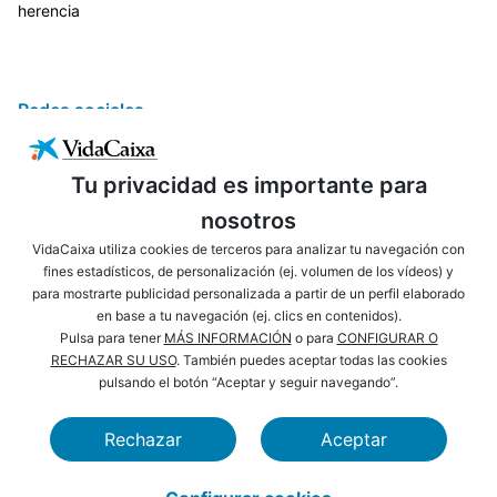
herencia
Redes sociales
Tu privacidad es importante para
nosotros
VidaCaixa utiliza cookies de terceros para analizar tu navegación con
fines estadísticos, de personalización (ej. volumen de los vídeos) y
para mostrarte publicidad personalizada a partir de un perfil elaborado
ENLACES DE INTERÉS
AVISO LEGAL
en base a tu navegación (ej. clics en contenidos).
PRIVACIDAD
POLÍTICA DE COOKIES
Pulsa para tener
MÁS INFORMACIÓN
o para
CONFIGURAR O
RECHAZAR SU USO
. También puedes aceptar todas las cookies
MAPA WEB
ACCESIBILIDAD
pulsando el botón “Aceptar y seguir navegando”.
NAVEGACIÓN
SEGURIDAD
Rechazar
Aceptar
CAIXABANK
FUNDACIÓN LA CAIXA