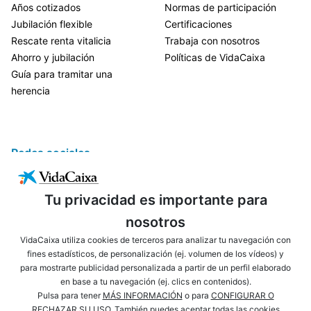
Años cotizados
Normas de participación
Jubilación flexible
Certificaciones
Rescate renta vitalicia
Trabaja con nosotros
Ahorro y jubilación
Políticas de VidaCaixa
Guía para tramitar una
herencia
Redes sociales
Tu privacidad es importante para
nosotros
VidaCaixa utiliza cookies de terceros para analizar tu navegación con
fines estadísticos, de personalización (ej. volumen de los vídeos) y
para mostrarte publicidad personalizada a partir de un perfil elaborado
ENLACES DE INTERÉS
AVISO LEGAL
en base a tu navegación (ej. clics en contenidos).
PRIVACIDAD
POLÍTICA DE COOKIES
Pulsa para tener
MÁS INFORMACIÓN
o para
CONFIGURAR O
RECHAZAR SU USO
. También puedes aceptar todas las cookies