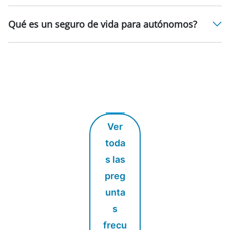
Qué es un seguro de vida para autónomos?
Ver
toda
s las
preg
unta
s
frecu