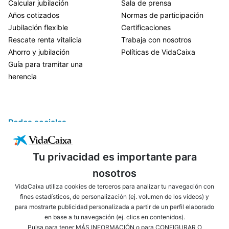
Calcular jubilación
Sala de prensa
Años cotizados
Normas de participación
Jubilación flexible
Certificaciones
Rescate renta vitalicia
Trabaja con nosotros
Ahorro y jubilación
Políticas de VidaCaixa
Guía para tramitar una
herencia
Redes sociales
Tu privacidad es importante para
nosotros
VidaCaixa utiliza cookies de terceros para analizar tu navegación con
fines estadísticos, de personalización (ej. volumen de los vídeos) y
para mostrarte publicidad personalizada a partir de un perfil elaborado
ENLACES DE INTERÉS
AVISO LEGAL
en base a tu navegación (ej. clics en contenidos).
PRIVACIDAD
POLÍTICA DE COOKIES
Pulsa para tener
MÁS INFORMACIÓN
o para
CONFIGURAR O