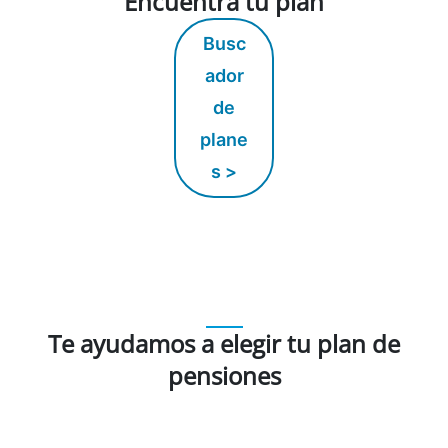
Encuentra tu plan
Busc
ador
de
plane
s >
Te ayudamos a elegir tu plan de
pensiones