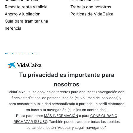
Rescate renta vitalicia
Trabaja con nosotros
Ahorro y jubilación
Políticas de VidaCaixa
Guía para tramitar una
herencia
Redes sociales
Tu privacidad es importante para
nosotros
VidaCaixa utiliza cookies de terceros para analizar tu navegación con
fines estadísticos, de personalización (ej. volumen de los vídeos) y
para mostrarte publicidad personalizada a partir de un perfil elaborado
ENLACES DE INTERÉS
AVISO LEGAL
en base a tu navegación (ej. clics en contenidos).
PRIVACIDAD
POLÍTICA DE COOKIES
Pulsa para tener
MÁS INFORMACIÓN
o para
CONFIGURAR O
RECHAZAR SU USO
. También puedes aceptar todas las cookies
MAPA WEB
ACCESIBILIDAD
pulsando el botón “Aceptar y seguir navegando”.