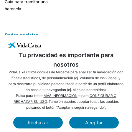
Guía para tramitar una
herencia
Redes sociales
Tu privacidad es importante para
nosotros
VidaCaixa utiliza cookies de terceros para analizar tu navegación con
fines estadísticos, de personalización (ej. volumen de los vídeos) y
para mostrarte publicidad personalizada a partir de un perfil elaborado
ENLACES DE INTERÉS
AVISO LEGAL
en base a tu navegación (ej. clics en contenidos).
PRIVACIDAD
POLÍTICA DE COOKIES
Pulsa para tener
MÁS INFORMACIÓN
o para
CONFIGURAR O
RECHAZAR SU USO
. También puedes aceptar todas las cookies
MAPA WEB
ACCESIBILIDAD
pulsando el botón “Aceptar y seguir navegando”.
NAVEGACIÓN
SEGURIDAD
Rechazar
Aceptar
CAIXABANK
FUNDACIÓN LA CAIXA