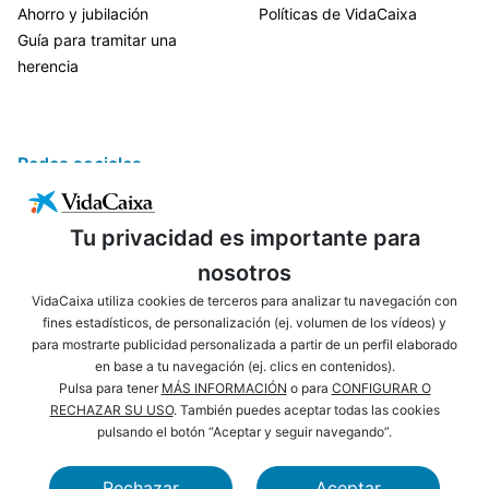
Ahorro y jubilación
Políticas de VidaCaixa
Guía para tramitar una
herencia
Redes sociales
Tu privacidad es importante para
nosotros
VidaCaixa utiliza cookies de terceros para analizar tu navegación con
fines estadísticos, de personalización (ej. volumen de los vídeos) y
para mostrarte publicidad personalizada a partir de un perfil elaborado
ENLACES DE INTERÉS
AVISO LEGAL
en base a tu navegación (ej. clics en contenidos).
PRIVACIDAD
POLÍTICA DE COOKIES
Pulsa para tener
MÁS INFORMACIÓN
o para
CONFIGURAR O
RECHAZAR SU USO
. También puedes aceptar todas las cookies
MAPA WEB
ACCESIBILIDAD
pulsando el botón “Aceptar y seguir navegando”.
NAVEGACIÓN
SEGURIDAD
Rechazar
Aceptar