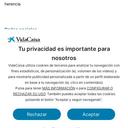
herencia
Redes sociales
Tu privacidad es importante para
nosotros
VidaCaixa utiliza cookies de terceros para analizar tu navegación con
fines estadísticos, de personalización (ej. volumen de los vídeos) y
para mostrarte publicidad personalizada a partir de un perfil elaborado
ENLACES DE INTERÉS
AVISO LEGAL
en base a tu navegación (ej. clics en contenidos).
PRIVACIDAD
POLÍTICA DE COOKIES
Pulsa para tener
MÁS INFORMACIÓN
o para
CONFIGURAR O
RECHAZAR SU USO
. También puedes aceptar todas las cookies
MAPA WEB
ACCESIBILIDAD
pulsando el botón “Aceptar y seguir navegando”.
NAVEGACIÓN
SEGURIDAD
Rechazar
Aceptar
CAIXABANK
FUNDACIÓN LA CAIXA