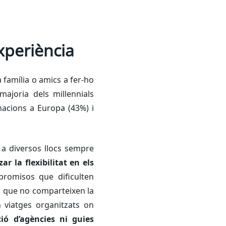
xperiència
 família o amics a fer-ho
 majoria dels
millennials
inacions a Europa (43%) i
 a diversos llocs sempre
zar la flexibilitat en els
promisos que dificulten
es que no comparteixen la
 viatges organitzats on
ió d’agències ni guies