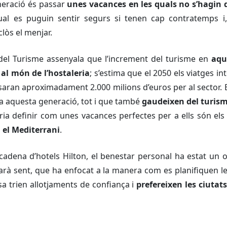
eneració és passar
unes vacances en les quals no s’hagin 
ual es puguin sentir segurs si tenen cap contratemps 
clòs el menjar.
del Turisme assenyala que l’increment del turisme en
aqu
al món de l’hostaleria
; s’estima que el 2050 els viatges i
ran aproximadament 2.000 milions d’euros per al sector. E
a aquesta generació, tot i que també
gaudeixen del turis
ia definir com unes vacances perfectes per a ells són el
 el Mediterrani
.
cadena d’hotels Hilton, el benestar personal ha estat un o
uarà sent, que ha enfocat a la manera com es planifiquen l
osa trien allotjaments de confiança i
prefereixen les ciutats