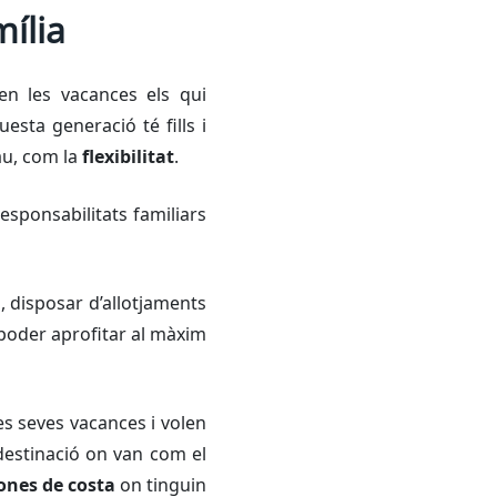
ília
xen les vacances els qui
esta generació té fills i
au, com la
flexibilitat
.
responsabilitats familiars
a
, disposar d’allotjaments
 poder aprofitar al màxim
s seves vacances i volen
 destinació on van com el
ones de costa
on tinguin