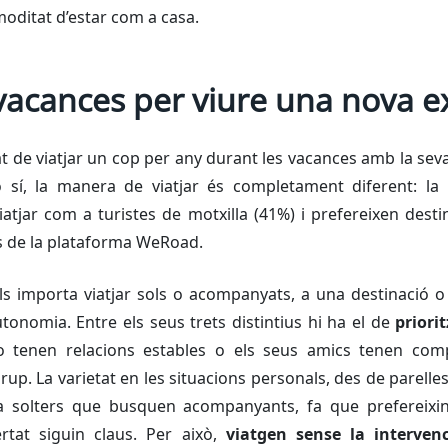
moditat d’estar com a casa.
 vacances per viure una nova e
 de viatjar un cop per any durant les vacances amb la seva
 sí, la manera de viatjar és completament diferent: la
atjar com a turistes de motxilla (41%) i prefereixen dest
s de la plataforma WeRoad.
s importa viatjar sols o acompanyats, a una destinació o
tonomia. Entre els seus trets distintius hi ha el de
priorit
no tenen relacions estables o els seus amics tenen com
up. La varietat en les situacions personals, des de parell
s a solters que busquen acompanyants, fa que prefereixin
bertat siguin claus. Per això,
viatgen sense la intervenc