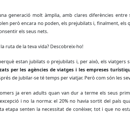
na generació molt àmplia, amb clares diferències entre si
volen però encara no poden, els prejubilats i, finalment, el
onsentir els seus nets.
la ruta de la teva vida? Descobreix-ho!
erquè estan jubilats o prejubilats i, per això, els viatgers 
zats per les agències de viatges i les empreses turístiq
prés de jubilar-se té temps per viatjar. Però com són les se
oomers
ja eren adults quan van dur a terme els seus primer
excepció i no la norma: el 20% no havia sortit del país qu
ta etapa senten la necessitat de conèixer, tot i que no est