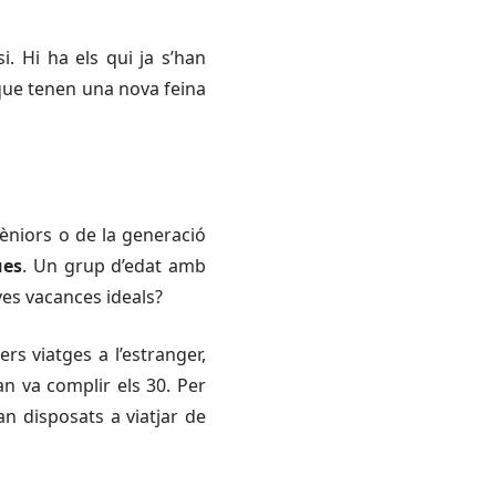
. Hi ha els qui ja s’han
s que tenen una nova feina
sèniors o de la generació
ues
. Un grup d’edat amb
ves vacances ideals?
s viatges a l’estranger,
an va complir els 30. Per
an disposats a viatjar de