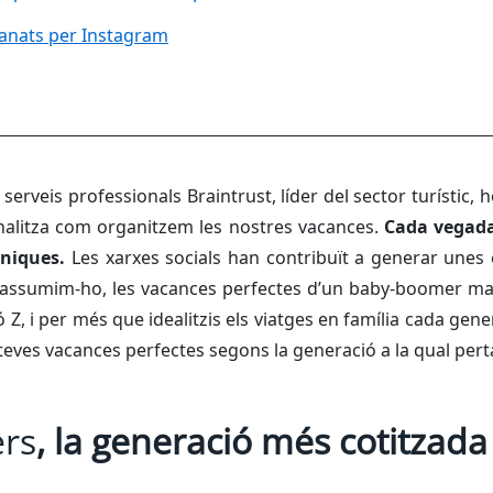
anats per Instagram
 serveis professionals Braintrust, líder del sector turístic,
nalitza com organitzem les nostres vacances.
Cada vegada
úniques.
Les xarxes socials han contribuït a generar unes
ò assumim-ho, les vacances perfectes d’un
baby-boomer
mai
ó Z, i per més que idealitzis els viatges en família cada gen
eves vacances perfectes segons la generació a la qual pert
rs
, la generació més cotitzada