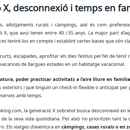
 X, desconnexió i temps en fam
ls, allotjaments rurals i càmpings, així és com preferei
 X, que avui tenen entre 40 i 55 anys. La major part d’aqu
nces tenint-los en compte i establint certes bases que són cl
urts, escapades, aprofitar els dies festius pel fet de tenir 
 vacances de llargues estades en un habitatge vacacional.
atura, poder practicar activitats a l’aire lliure en famíli
 exteriors i que tinguin un
check-in
flexible o anticipat per
 reserves amb temps.
king.com, la generació X sobretot busca desconnexió en le
de la seva vida quotidiana. Per això no prioritzen tant la
torn. Els viatges d’aventura en
càmpings, cases rurals o en z