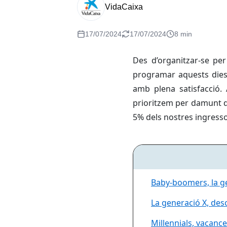
VidaCaixa
17/07/2024
17/07/2024
8 min
Des d’organitzar-se per
programar aquests dies 
amb plena satisfacció. 
prioritzem per damunt d’
5% dels nostres ingressos
Baby-boomers, la ge
La generació X, des
Millennials, vacanc