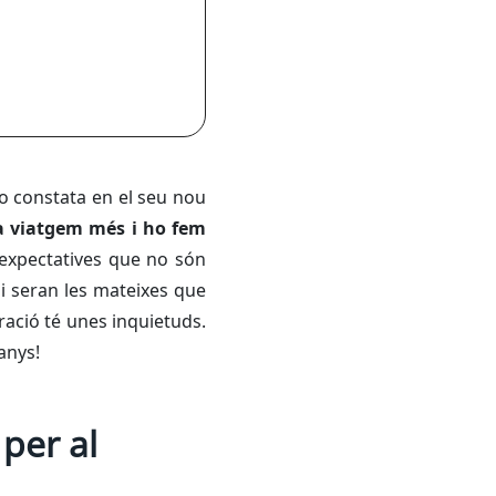
 ho constata en el seu nou
 viatgem més i ho fem
 expectatives que no són
 seran les mateixes que
eració té unes inquietuds.
anys!
 per al