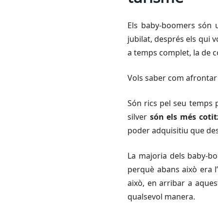
Els
baby-boomers
són u
jubilat, després els qui 
a temps complet, la de c
Vols saber com afrontar 
Són rics pel seu temps p
silver
són els més cotit
poder adquisitiu que des
La majoria dels
baby-b
perquè abans això era l’
això, en arribar a aques
qualsevol manera.