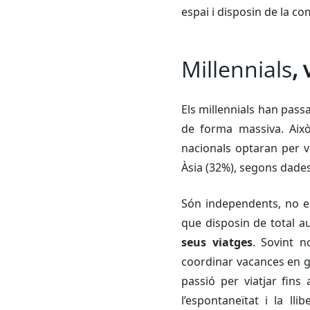
espai i disposin de la co
Millennials
,
Els
millennials
han passat
de forma massiva. Això
nacionals optaran per vi
Àsia (32%), segons dade
Són independents, no el
que disposin de total au
seus viatges
. Sovint 
coordinar vacances en gr
passió per viatjar fin
l’espontaneïtat i la lli