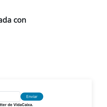
nada con
Enviar
etter de VidaCaixa.