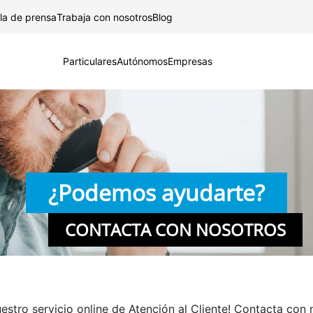
Saltar al contenido principal
la de prensa
Trabaja con nosotros
Blog
Particulares
Autónomos
Empresas
¿Podemos ayudarte?
CONTACTA CON NOSOTROS
estro servicio online de Atención al Cliente! Contacta con