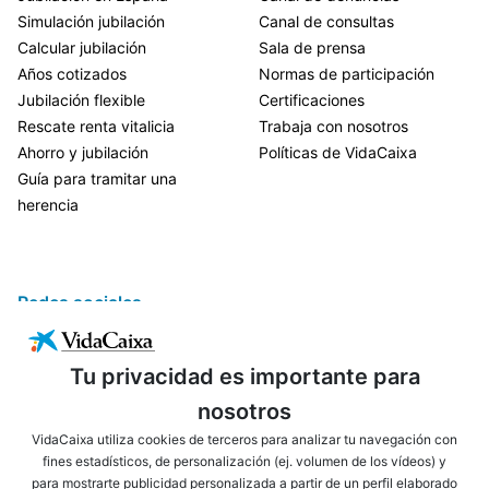
Simulación jubilación
Canal de consultas
Calcular jubilación
Sala de prensa
Años cotizados
Normas de participación
Jubilación flexible
Certificaciones
Rescate renta vitalicia
Trabaja con nosotros
Ahorro y jubilación
Políticas de VidaCaixa
Guía para tramitar una
herencia
Redes sociales
Tu privacidad es importante para
nosotros
VidaCaixa utiliza cookies de terceros para analizar tu navegación con
fines estadísticos, de personalización (ej. volumen de los vídeos) y
para mostrarte publicidad personalizada a partir de un perfil elaborado
ENLACES DE INTERÉS
AVISO LEGAL