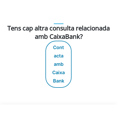
Tens cap altra consulta relacionada
amb CaixaBank?
Cont
acta
amb
Caixa
Bank