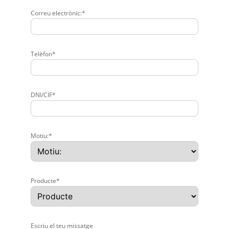
Correu electrònic:*
Telèfon*
DNI/CIF*
Motiu:*
Producte*
Escriu el teu missatge