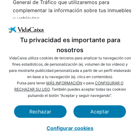
General de Tráfico que utilizaremos para
complementar la información sobre tus inmuebles
y vehículos.
Datos sobre administradores, cargos funcionales
y vinculaciones societarias:
datos extraídos de las
Tu privacidad es importante para
bases de datos de INFORMA que utilizaremos para
nosotros
complementar la información sobre tu actividad.
VidaCaixa utiliza cookies de terceros para analizar tu navegación con
Datos de subvenciones y seguros agrarios:
datos
fines estadísticos, de personalización (ej. volumen de los vídeos) y
publicados por el Fondo Español de Garantía
para mostrarte publicidad personalizada a partir de un perfil elaborado
Agraria (FEGA) y por la Entidad Estatal de Seguros
en base a tu navegación (ej. clics en contenidos).
Agrarios (ENESA).
Pulsa para tener
MÁS INFORMACIÓN
o para
CONFIGURAR O
RECHAZAR SU USO
. También puedes aceptar todas las cookies
Datos de terceras empresas a las que
hayas
dado
pulsando el botón “Aceptar y seguir navegando”.
t
u
consentimiento para compartirlos con
nosotros
: datos tuyos tratados por otras
Rechazar
Aceptar
empresas con las que tengamos acuerdos, y a las
que hayas autorizado compartir tu información
Configurar cookies
con nosotros.