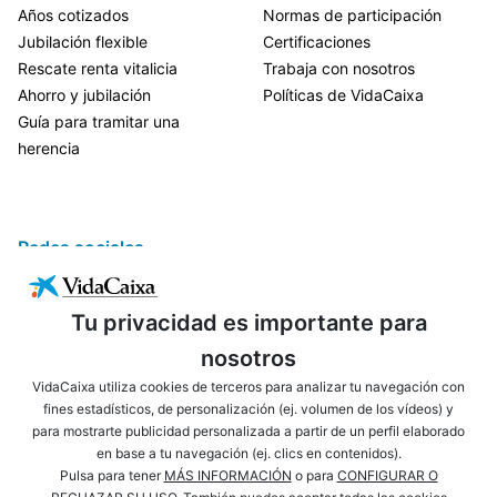
Años cotizados
Normas de participación
Jubilación flexible
Certificaciones
Rescate renta vitalicia
Trabaja con nosotros
Ahorro y jubilación
Políticas de VidaCaixa
Guía para tramitar una
herencia
Redes sociales
Tu privacidad es importante para
nosotros
VidaCaixa utiliza cookies de terceros para analizar tu navegación con
fines estadísticos, de personalización (ej. volumen de los vídeos) y
para mostrarte publicidad personalizada a partir de un perfil elaborado
ENLACES DE INTERÉS
AVISO LEGAL
en base a tu navegación (ej. clics en contenidos).
PRIVACIDAD
POLÍTICA DE COOKIES
Pulsa para tener
MÁS INFORMACIÓN
o para
CONFIGURAR O