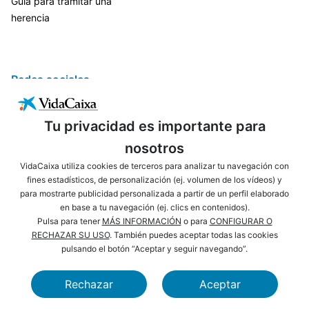
Guía para tramitar una
herencia
Redes sociales
Tu privacidad es importante para
nosotros
VidaCaixa utiliza cookies de terceros para analizar tu navegación con
fines estadísticos, de personalización (ej. volumen de los vídeos) y
para mostrarte publicidad personalizada a partir de un perfil elaborado
ENLACES DE INTERÉS
AVISO LEGAL
en base a tu navegación (ej. clics en contenidos).
PRIVACIDAD
POLÍTICA DE COOKIES
Pulsa para tener
MÁS INFORMACIÓN
o para
CONFIGURAR O
RECHAZAR SU USO
. También puedes aceptar todas las cookies
MAPA WEB
ACCESIBILIDAD
pulsando el botón “Aceptar y seguir navegando”.
NAVEGACIÓN
SEGURIDAD
Rechazar
Aceptar
CAIXABANK
FUNDACIÓN LA CAIXA