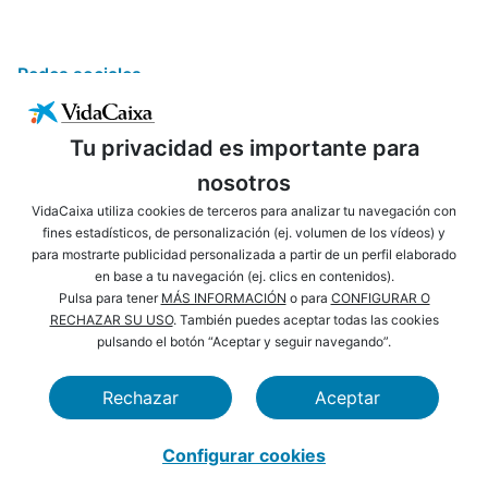
Redes sociales
Tu privacidad es importante para
nosotros
VidaCaixa utiliza cookies de terceros para analizar tu navegación con
fines estadísticos, de personalización (ej. volumen de los vídeos) y
para mostrarte publicidad personalizada a partir de un perfil elaborado
ENLACES DE INTERÉS
AVISO LEGAL
en base a tu navegación (ej. clics en contenidos).
PRIVACIDAD
POLÍTICA DE COOKIES
Pulsa para tener
MÁS INFORMACIÓN
o para
CONFIGURAR O
RECHAZAR SU USO
. También puedes aceptar todas las cookies
MAPA WEB
ACCESIBILIDAD
pulsando el botón “Aceptar y seguir navegando”.
NAVEGACIÓN
SEGURIDAD
Rechazar
Aceptar
CAIXABANK
FUNDACIÓN LA CAIXA
Configurar cookies
VidaCaixa S. A. U. Sociedad Unipersonal 2026.