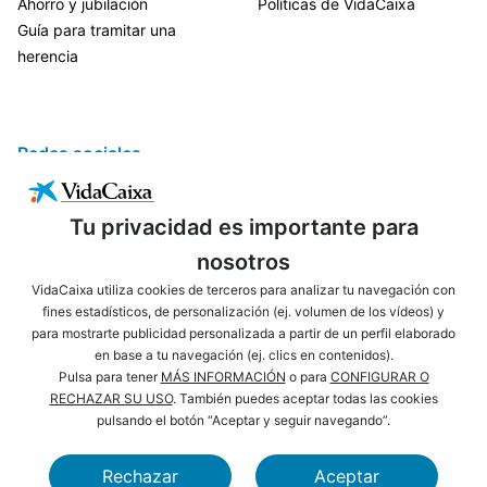
Ahorro y jubilación
Políticas de VidaCaixa
Guía para tramitar una
herencia
Redes sociales
Tu privacidad es importante para
nosotros
VidaCaixa utiliza cookies de terceros para analizar tu navegación con
fines estadísticos, de personalización (ej. volumen de los vídeos) y
para mostrarte publicidad personalizada a partir de un perfil elaborado
ENLACES DE INTERÉS
AVISO LEGAL
en base a tu navegación (ej. clics en contenidos).
PRIVACIDAD
POLÍTICA DE COOKIES
Pulsa para tener
MÁS INFORMACIÓN
o para
CONFIGURAR O
RECHAZAR SU USO
. También puedes aceptar todas las cookies
MAPA WEB
ACCESIBILIDAD
pulsando el botón “Aceptar y seguir navegando”.
NAVEGACIÓN
SEGURIDAD
Rechazar
Aceptar
CAIXABANK
FUNDACIÓN LA CAIXA