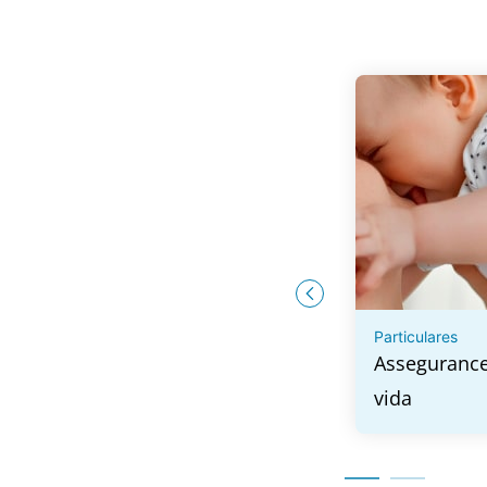
Particulares
Particulares
EPSV
Asseguranc
ió
vida