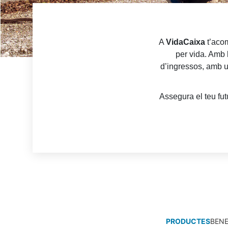
A
VidaCaixa
t’acom
per vida. Amb 
d’ingressos, amb un
Assegura el teu fut
PRODUCTES
BENE