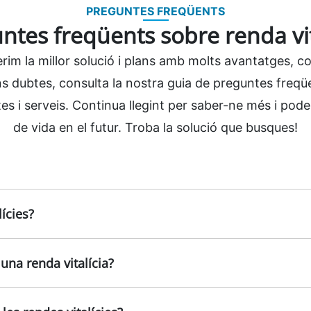
PREGUNTES FREQÜENTS
ntes freqüents sobre renda vit
erim la millor solució i plans amb molts avantatges, c
tens dubtes, consulta la nostra guia de preguntes freq
s i serveis. Continua llegint per saber-ne més i poder 
de vida en el futur. Troba la solució que busques!
ícies?
una renda vitalícia?