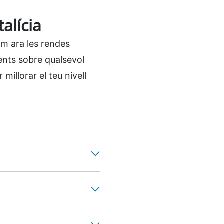
alícia
om ara les rendes
üents sobre qualsevol
millorar el teu nivell