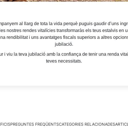
panyem al llarg de tota la vida perquè puguis gaudir d’uns in
les nostres rendes vitalícies transformaràs els teus estalvis en u
a rendibilitat i uns avantatges fiscals superiors a altres opcions
jubilació.
ur i viu la teva jubilació amb la confiança de tenir una renda vita
teves necessitats.
FICIS
PREGUNTES FREQÜENTS
CATEGORIES RELACIONADES
ARTIC