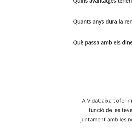
Quins avantatges tenen 
Quants anys dura la rend
Què passa amb els diner
A VidaCaixa t’oferim
funció de les teve
juntament amb les nos