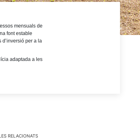
gressos mensuals de
na font estable
 d’inversió per a la
lícia adaptada a les
LES RELACIONATS