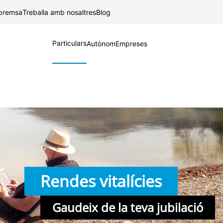
Salta al contingut principal
 premsa
Treballa amb nosaltres
Blog
Particulars
Autònom
Empreses
Rendes vitalícies
Gaudeix de la teva jubilació