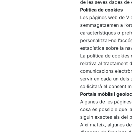
de les seves dades de 
Política de cookies
Les pàgines web de Vid
s’emmagatzemen a l’ord
característiques o pre
personalitzar-ne l’accé
estadística sobre la na
La política de cookies 
relativa al tractament d
comunicacions electròni
servir en cada un dels 
sol·licitarà el consentim
Portals mòbils i geoloc
Algunes de les pàgines
cosa és possible que la
siguin exactes als del p
Així mateix, algunes d