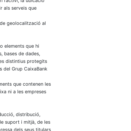
l’activi, la ubicació
r als serveis que
 de geolocalització al
 o elements que hi
s, bases de dades,
s distintius protegits
ses del Grup CaixaBank
lements que contenen les
ixa ni a les empreses
ucció, distribució,
e suport i mitjà, de les
ressa dels seus titulars