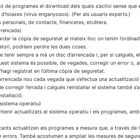
ó de programes el download dels quals s’activi sense que ens
 d’hoaxes (virus enganyosos). (Per als usuaris experts.)
 personals, de contacte, financeres, etcètera.
arrencada)
dar la còpia de seguretat al mateix lloc on tenim l’ordinado
atori, podríem perdre les dues coses.
 tenir sempre a mà un disc d’arrencada i, per si calgués, e
quest sistema és possible, de vegades, corregir un error o, 
hagi registrat en l’última còpia de seguretat.
’arrencada nou cada vegada que s’efectua una actualització c
le corregir l’errada i calgués reinstal·lar el sistema també s
stal·lació.
(sistema operatiu)
tenir actualitzats el sistema operatiu i els programes, amb
cants actualitzen els programes a mesura que, a través de l
 errors. També acostumen a ampliar les mesures de seguret