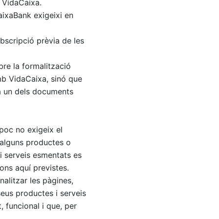
 VidaCaixa.
CaixaBank exigeixi en
bscripció prèvia de les
bre la formalització
amb VidaCaixa, sinó que
da un dels documents
poc no exigeix el
 d’alguns productes o
 i serveis esmentats es
ons aquí previstes.
nalitzar les pàgines,
seus productes i serveis
t, funcional i que, per