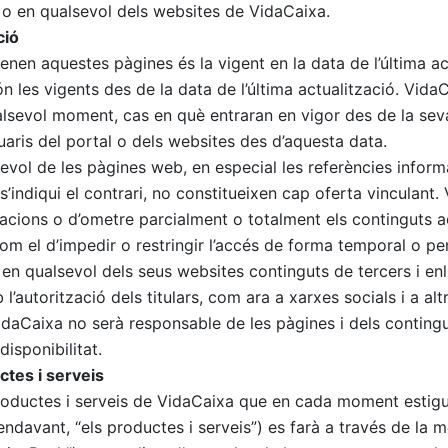
l o en qualsevol dels websites de VidaCaixa.
ció
nen aquestes pàgines és la vigent en la data de l’última ac
 les vigents des de la data de l’última actualització. VidaC
alsevol moment, cas en què entraran en vigor des de la seva
suaris del portal o dels websites des d’aquesta data.
evol de les pàgines web, en especial les referències informat
’indiqui el contrari, no constitueixen cap oferta vinculant.
cacions o d’ometre parcialment o totalment els continguts 
com el d’impedir o restringir l’accés de forma temporal o p
 en qualsevol dels seus websites continguts de tercers i en
l’autorització dels titulars, com ara a xarxes socials i a al
idaCaixa no serà responsable de les pàgines i dels contingu
isponibilitat.
tes i serveis
roductes i serveis de VidaCaixa que en cada moment estigu
endavant, “els productes i serveis”) es farà a través de la