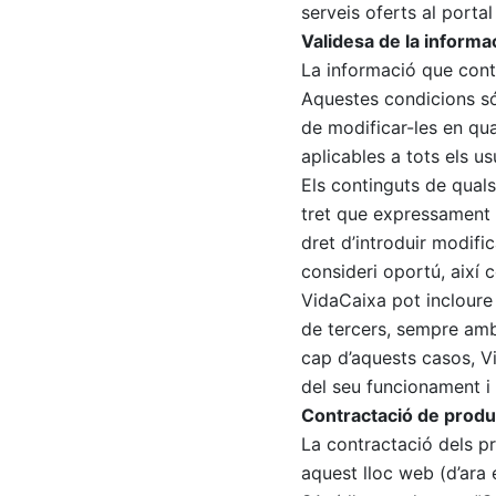
serveis oferts al porta
Validesa de la informa
La informació que conte
Aquestes condicions són
de modificar-les en qu
aplicables a tots els u
Els continguts de quals
tret que expressament s
dret d’introduir modifi
consideri oportú, així 
VidaCaixa pot incloure
de tercers, sempre amb 
cap d’aquests casos, V
del seu funcionament i d
Contractació de produc
La contractació dels p
aquest lloc web (d’ara 