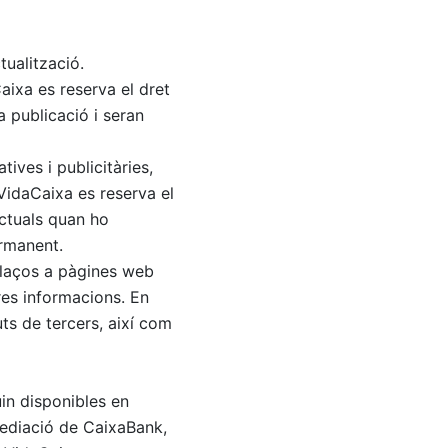
tualització.
aixa es reserva el dret
 publicació i seran
ives i publicitàries,
 VidaCaixa es reserva el
actuals quan ho
ermanent.
llaços a pàgines web
tres informacions. En
ts de tercers, així com
in disponibles en
 mediació de CaixaBank,