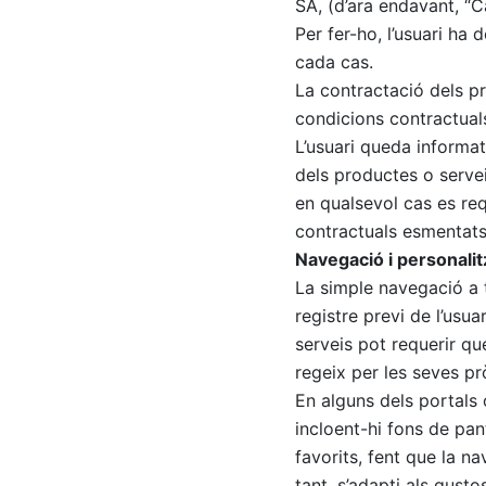
SA, (d’ara endavant, “
Per fer-ho, l’usuari ha
cada cas.
La contractació dels pr
condicions contractual
L’usuari queda informat
dels productes o servei
en qualsevol cas es re
contractuals esmentats
Navegació i personalit
La simple navegació a 
registre previ de l’usua
serveis pot requerir qu
regeix per les seves pr
En alguns dels portals o
incloent-hi fons de pan
favorits, fent que la nav
tant, s’adapti als gusto