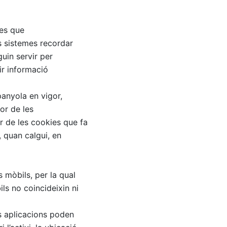
des que
s sistemes recordar
uin servir per
ir informació
panyola en vigor,
tor de les
ar de les cookies que fa
i, quan calgui, en
 mòbils, per la qual
ls no coincideixin ni
s aplicacions poden