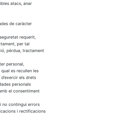
ibles atacs, anar
ades de caràcter
seguretat requerit,
ctament, per tal
ació, pèrdua, tractament
ter personal,
a qual es recullen les
 d’exercir els drets
s dades personals
 amb el consentiment
i no contingui errors
cacions i rectificacions