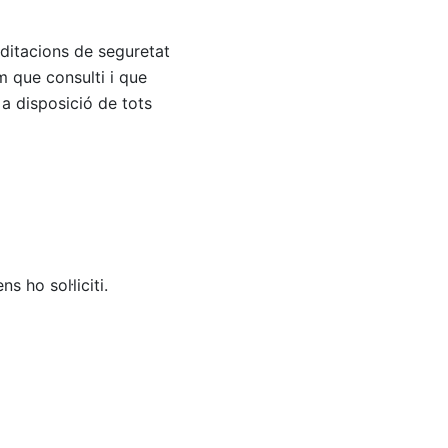
editacions de seguretat
m que consulti i que
a disposició de tots
 ho sol·liciti.