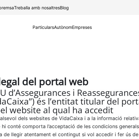
Salta al contingut principal
 premsa
Treballa amb nosaltres
Blog
Particulars
Autònom
Empreses
legal del portal web
U d’Assegurances i Reassegurances
Caixa”) és l’entitat titular del port
el website al qual ha accedit
ualsevol dels websites de VidaCaixa i a la informació relati
e hi conté comporta l’acceptació de les condicions generals
a de llegir atentament el contingut si vol accedir i fer ús de