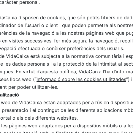
caràcter personal.
aCaixa disposen de cookies, que són petits fitxers de da
inador de l’usuari o client i que poden permetre als nostre
ferències de la navegació a les nostres pàgines web que pug
s en visites successives, fer més segura la navegació, recoll
vegació efectuada o conèixer preferències dels usuaris.
de VidaCaixa està subjecta a la normativa comunitària i es
e les dades personals i a la protecció de la intimitat al sec
ques. En virtut d’aquesta política, VidaCaixa l’ha d’inform
seus llocs web (“
Informació sobre les cookies utilitzades
”) 
ent per poder utilitzar-les.
alització
 web de VidaCaixa estan adaptades per a l’ús en dispositius
 presentació i el contingut de les diferents aplicacions mòbi
ortal o als dels diferents websites.
e les pàgines web adaptades per a dispositius mòbils o a le