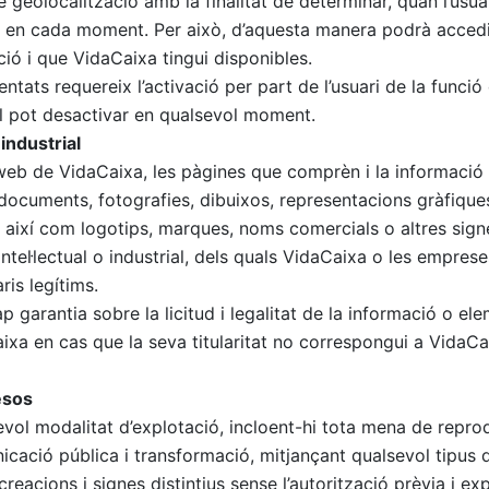
geolocalització amb la finalitat de determinar, quan l’usuari 
t en cada moment. Per això, d’aquesta manera podrà accedi
ció i que VidaCaixa tingui disponibles.
ntats requereix l’activació per part de l’usuari de la funció
al pot desactivar en qualsevol moment.
 industrial
s web de VidaCaixa, les pàgines que comprèn i la informació
 documents, fotografies, dibuixos, representacions gràfique
així com logotips, marques, noms comercials o altres signe
intel·lectual o industrial, dels quals VidaCaixa o les empre
aris legítims.
 garantia sobre la licitud i legalitat de la informació o e
xa en cas que la seva titularitat no correspongui a VidaCa
esos
ol modalitat d’explotació, incloent-hi tota mena de reprod
icació pública i transformació, mitjançant qualsevol tipus d
reacions i signes distintius sense l’autorització prèvia i exp