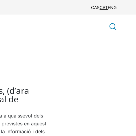
CAS
CAT
ENG
, (d’ara
al de
va a qualssevol dels
 previstes en aquest
 la informació i dels