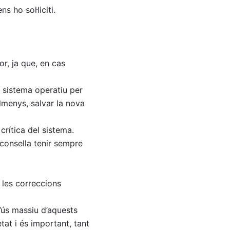
 ho sol·liciti.
r, ja que, en cas
l sistema operatiu per
almenys, salvar la nova
rítica del sistema.
’aconsella tenir sempre
 les correccions
’ús massiu d’aquests
at i és important, tant