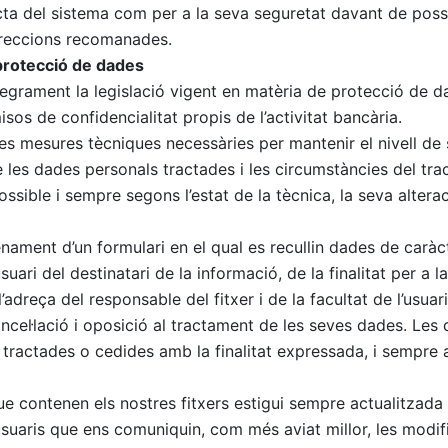
recta del sistema com per a la seva seguretat davant de poss
orreccions recomanades.
i protecció de dades
egrament la legislació vigent en matèria de protecció de d
sos de confidencialitat propis de l’activitat bancària.
s mesures tècniques necessàries per mantenir el nivell de 
 les dades personals tractades i les circumstàncies del tra
possible i sempre segons l’estat de la tècnica, la seva alter
lenament d’un formulari en el qual es recullin dades de caràc
suari del destinatari de la informació, de la finalitat per a l
l’adreça del responsable del fitxer i de la facultat de l’usuari
cancel·lació i oposició al tractament de les seves dades. Le
 tractades o cedides amb la finalitat expressada, i sempre
e contenen els nostres fitxers estigui sempre actualitzada 
suaris que ens comuniquin, com més aviat millor, les modifi