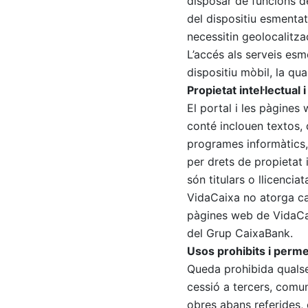
disposar de funcions de 
del dispositiu esmenta
necessitin geolocalitza
L’accés als serveis esme
dispositiu mòbil, la qu
Propietat intel·lectual i
El portal i les pàgine
conté inclouen textos,
programes informàtics, 
per drets de propietat 
són titulars o llicenciat
VidaCaixa no atorga cap
pàgines web de VidaCai
del Grup CaixaBank.
Usos prohibits i perm
Queda prohibida qualsev
cessió a tercers, comun
obres abans referides, c