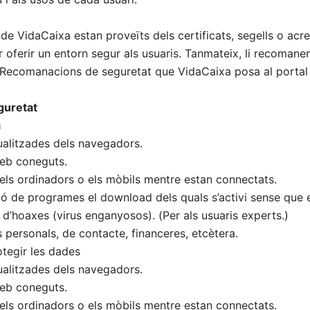
s de VidaCaixa estan proveïts dels certificats, segells o acr
er oferir un entorn segur als usuaris. Tanmateix, li recomane
s Recomanacions de seguretat que VidaCaixa posa al portal 
guretat
a
tualitzades dels navegadors.
web coneguts.
els ordinadors o els mòbils mentre estan connectats.
ó de programes el download dels quals s’activi sense que ens
 d’hoaxes (virus enganyosos). (Per als usuaris experts.)
 personals, de contacte, financeres, etcètera.
tegir les dades
tualitzades dels navegadors.
web coneguts.
els ordinadors o els mòbils mentre estan connectats.