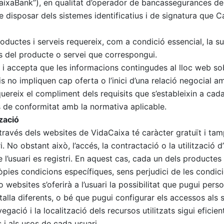
CaixaBank”), en qualitat d’operador de bancassegurances de
 de disposar dels sistemes identificatius i de signatura que 
oductes i serveis requereix, com a condició essencial, la su
s del producte o servei que correspongui.
 i accepta que les informacions contingudes al lloc web so
s no impliquen cap oferta o l’inici d’una relació negocial 
quereix el compliment dels requisits que s’estableixin a ca
 de conformitat amb la normativa aplicable.
zació
través dels websites de VidaCaixa té caràcter gratuït i tam
ri. No obstant això, l’accés, la contractació o la utilització
e l’usuari es registri. En aquest cas, cada un dels productes
òpies condicions específiques, sens perjudici de les condici
 websites s’oferirà a l’usuari la possibilitat que pugui perso
talla diferents, o bé que pugui configurar els accessos als 
egació i la localització dels recursos utilitzats sigui eficien
s i als usos de cada usuari.