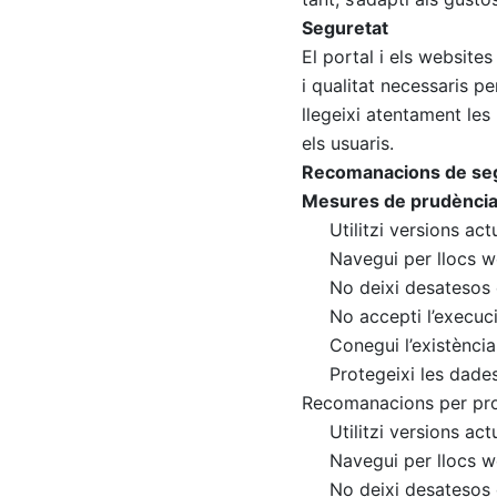
Seguretat
El portal i els website
i qualitat necessaris p
llegeixi atentament le
els usuaris.
Recomanacions de se
Mesures de prudènci
Utilitzi versions ac
Navegui per llocs 
No deixi desatesos 
No accepti l’execuci
Conegui l’existència
Protegeixi les dades
Recomanacions per pro
Utilitzi versions ac
Navegui per llocs 
No deixi desatesos 