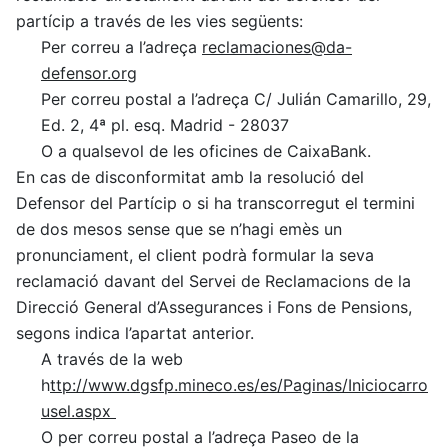
partícip a través de les vies següents:
Per correu a l’adreça
reclamaciones@da-
defensor.org
Per correu postal a l’adreça C/ Julián Camarillo, 29,
Ed. 2, 4ª pl. esq. Madrid -
28037
O a qualsevol de les oficines de CaixaBank.
En cas de disconformitat amb la resolució del
Defensor del Partícip o si ha transcorregut el termini
de dos mesos sense que se n’hagi emès un
pronunciament, el client podrà formular la seva
reclamació davant del Servei de Reclamacions de la
Direcció General d’Assegurances i Fons de Pensions,
segons indica l’apartat anterior.
A través de la web
h
ttp://www.dgsfp.mineco.es/es/Paginas/Iniciocarro
usel.aspx
O per correu postal a l’adreça Paseo de la