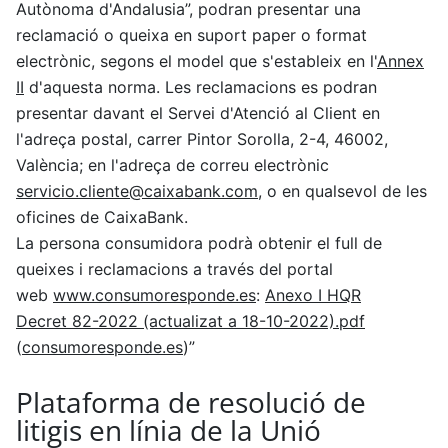
Autònoma d'Andalusia”, podran presentar una
reclamació o queixa en suport paper o format
electrònic, segons el model que s'estableix en l'
Annex
II
d'aquesta norma. Les reclamacions es podran
presentar davant el Servei d'Atenció al Client en
l'adreça postal, carrer Pintor Sorolla, 2-4, 46002,
València; en l'adreça de correu electrònic
servicio.cliente@caixabank.com
, o en qualsevol de les
oficines de CaixaBank.
La persona consumidora podrà obtenir el full de
queixes i reclamacions a través del portal
web
www.consumoresponde.es
:
Anexo I HQR
Decret 82-2022 (actualizat a 18-10-2022).pdf
(
consumoresponde.es
)”
Plataforma de resolució de
litigis en línia de la Unió