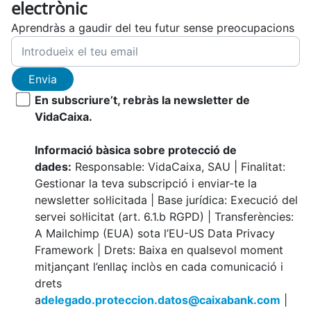
electrònic
Aprendràs a gaudir del teu futur sense preocupacions
Envia
En subscriure’t, rebràs la newsletter de
VidaCaixa.
Informació bàsica sobre protecció de
dades:
Responsable: VidaCaixa, SAU | Finalitat:
Gestionar la teva subscripció i enviar-te la
newsletter sol·licitada | Base jurídica: Execució del
servei sol·licitat (art. 6.1.b RGPD) | Transferències:
A Mailchimp (EUA) sota l’EU-US Data Privacy
Framework | Drets: Baixa en qualsevol moment
mitjançant l’enllaç inclòs en cada comunicació i
drets
a
delegado.proteccion.datos@caixabank.com
|