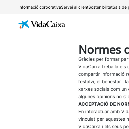
Informació corporativa
Servei al client
Sostenibilitat
Sala de
Normes de
Gràcies per formar par
VidaCaixa treballa els 
compartir informació r
l’estalvi, el benestar i
xarxes socials com un e
algunes opinions no s’i
ACCEPTACIÓ DE NORM
En interactuar amb Vid
vinculat per aquestes n
VidaCaixa i els seus pe