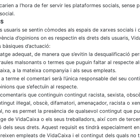
licarien a l’hora de fer servir les plataformes socials, sense p
social.
ÚS
ls usuaris se sentin còmodes als espais de xarxes socials i
ncia d’opinions on es respectin els drets dels usuaris, Vi
s bàsiques d’actuació:
guatge adequat, de manera que s’evitin la desqualificació pe
paraules malsonants o termes que puguin faltar al respecte a
ixa, a la mateixa companyia i als seus empleats.
a terme el comentari serà l’única responsable del seu conti
nions que s’efectuïn al respecte.
comentaris que continguin contingut racista, sexista, obscè
ingut il·legal, obscè, difamatori, amenaçador, racista o xe
l, no es permet la presència de qualsevol contingut que pugu
tge de VidaCaixa o els seus treballadors, així com de terce
ó dels seus drets. Aquest requisit es tindrà especialment e
reixen empleats de VidaCaixa i el contingut dels quals no t