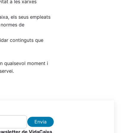
itat a les xarxes
aixa, els seus empleats
s normes de
lidar continguts que
 en qualsevol moment i
ervei.
Envia
newsletter de VidaCaixa.