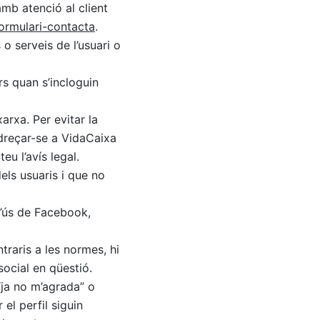
mb atenció al client
formulari-contacta
.
o serveis de l’usuari o
ers quan s’incloguin
arxa. Per evitar la
 adreçar-se a VidaCaixa
u l’avís legal.
els usuaris i que no
d’ús de Facebook,
raris a les normes, hi
social en qüestió.
“ja no m’agrada” o
el perfil siguin