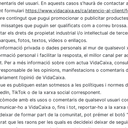
mentaris del usuari. En aquests casos s'haurà de contactar a
nt formulari
https://www.vidacaixa.es/ca/atencio-al-client/
re contingut que pugui promocionar o publicitar productes 
m missatges que puguin ser qualificats com a correu brossa.
ar els drets de propietat industrial i/o intel·lectual de terc
rques, fotos, textos, vídeos o enllaços.
 informació privada o dades personals al mur de qualsevol x
ormació personal i facilitar la resposta, el millor canal per
at. Per a més informació sobre com actua VidaCaixa, consulte
responsable de les opinions, manifestacions o comentaris d
riament l’opinió de VidaCaixa.
que es publiquen estan sotmesos a les polítiques i normes 
kedIn, TikTok o de la xarxa social corresponent.
t còmode amb els usos o comentaris de qualsevol usuari cont
municar-ho a VidaCaixa o, fins i tot, reportar-ho a la xarxa 
 deixar de formar part de la comunitat, pot prémer el botó 
rat que les raons per les quals es decideixi deixar de seguir 