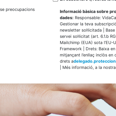
ense preocupacions
Informació bàsica sobre pr
dades:
Responsable: VidaCaix
Gestionar la teva subscripció
newsletter sol·licitada | Base
servei sol·licitat (art. 6.1.b 
Mailchimp (EUA) sota l’EU-
Framework | Drets: Baixa e
mitjançant l’enllaç inclòs en
drets a
delegado.proteccio
| Més informació, a la nostra