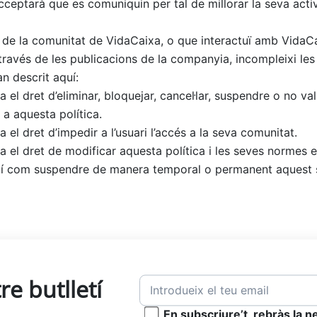
ceptarà que es comuniquin per tal de millorar la seva activ
i de la comunitat de VidaCaixa, o que interactuï amb VidaC
 través de les publicacions de la companyia, incompleixi le
 descrit aquí:
 el dret d’eliminar, bloquejar, cancel·lar, suspendre o no va
 a aquesta política.
 el dret d’impedir a l’usuari l’accés a la seva comunitat.
a el dret de modificar aquesta política i les seves normes
ixí com suspendre de manera temporal o permanent aquest s
re butlletí
En subscriure’t, rebràs la 