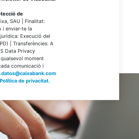
otecció de
a, SAU | Finalitat:
 i enviar-te la
 jurídica: Execució del
RGPD) | Transferències: A
US Data Privacy
n qualsevol moment
 cada comunicació i
n.datos@caixabank.com
Política de privacitat.