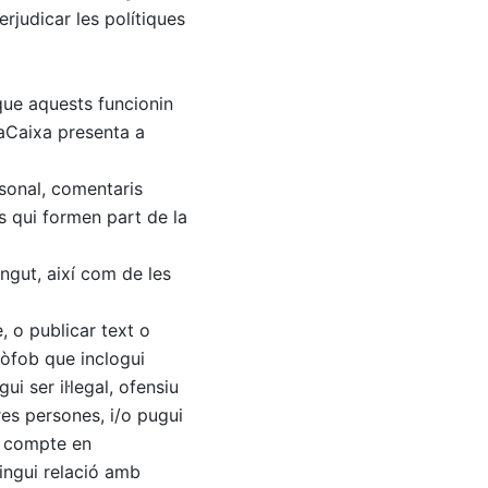
erjudicar les polítiques
 que aquests funcionin
daCaixa presenta a
rsonal, comentaris
ls qui formen part de la
ngut, així com de les
, o publicar text o
nòfob que inclogui
i ser il·legal, ofensiu
res persones, i/o pugui
n compte en
ingui relació amb