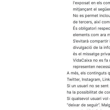
l'exposat en els co
mitjançant el següe
No es permet inclou
de tercers, així co
És obligatori respect
elements com ara ma
S’evitarà compartir
divulgació de la inf
és el missatge priv
VidaCaixa no es fa 
representen necessà
A més, els continguts 
Twitter, Instagram, Lin
Si un usuari no se sen
ha la possibilitat de co
Si qualsevol usuari vol
“deixar de seguir”. Malg