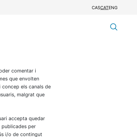
CAS
CAT
ENG
poder comentar i
emes que envolten
ó i concep els canals de
usuaris, malgrat que
uari accepta quedar
s publicades per
ús i/o de contingut