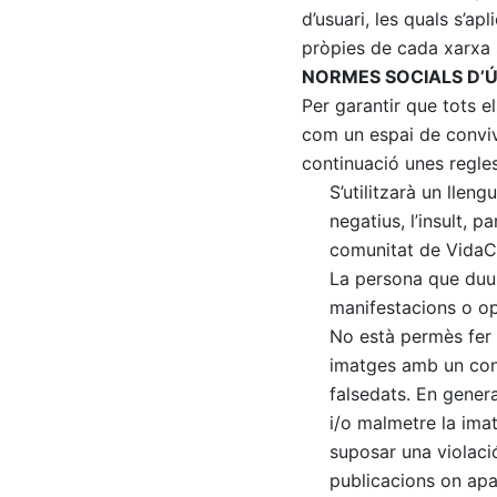
d’usuari, les quals s’ap
pròpies de cada xarxa 
NORMES SOCIALS D’
Per garantir que tots e
com un espai de convivè
continuació unes regle
S’utilitzarà un llen
negatius, l’insult, 
comunitat de VidaCa
La persona que duu 
manifestacions o opi
No està permès fer 
imatges amb un cont
falsedats. En genera
i/o malmetre la ima
suposar una violaci
publicacions on apa