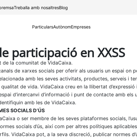
Salta al contingut principal
 premsa
Treballa amb nosaltres
Blog
Particulars
Autònom
Empreses
 participació en XXSS
t de la comunitat de VidaCaixa.
canals de xarxes socials per oferir als usuaris un espai on 
elacionada amb les seves activitats, productes, serveis i t
 la qualitat de vida. VidaCaixa creu en la llibertat d’expressi
spai d’intercanvi d’informació i punt de contacte amb els 
dentifiquin amb les de VidaCaixa.
ES SOCIALS D’ÚS
aCaixa o ser membre de les seves plataformes socials, l’us
ormes socials d’ús, així com per altres polítiques aplicable
rfils. VidaCaixa pot, a la seva discreció, publicar normes d’