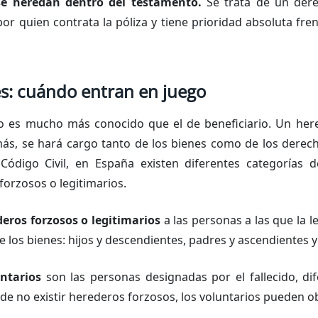
se heredan dentro del testamento.
Se trata de un dere
or quien contrata la póliza y tiene prioridad absoluta fre
s: cuándo entran en juego
o es mucho más conocido que el de beneficiario. Un her
más, se hará cargo tanto de los bienes como de los derech
l Código Civil, en España existen diferentes categorías 
forzosos o legitimarios.
eros forzosos o legitimarios
a las personas a las que la 
 los bienes: hijos y descendientes, padres y ascendientes 
ntarios
son las personas designadas por el fallecido, di
 de no existir herederos forzosos, los voluntarios pueden obt