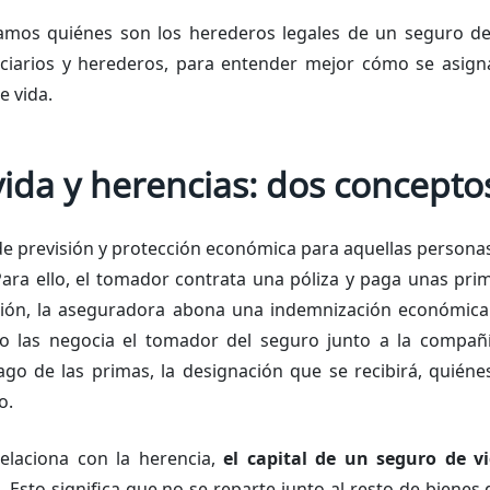
ramos quiénes son los herederos legales de un seguro de
ficiarios y herederos, para entender mejor cómo se asign
e vida.
ida y herencias: dos conceptos
e previsión y protección económica para aquellas personas
 Para ello, el tomador contrata una póliza y paga unas pri
ción, la aseguradora abona una indemnización económica a
to las negocia el tomador del seguro junto a la compañ
ago de las primas, la designación que se recibirá, quiénes
o.
laciona con la herencia,
el capital de un seguro de v
. Esto significa que no se reparte junto al resto de bienes d