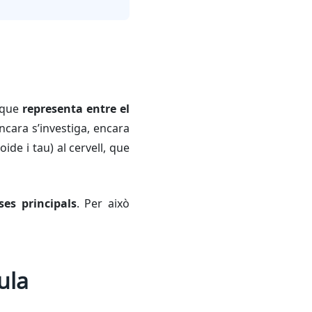
, que
representa entre el
cara s’investiga, encara
de i tau) al cervell, que
es principals
. Per això
ula