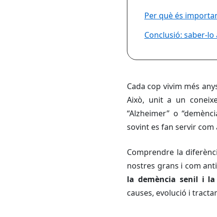
Per què és importan
Conclusió: saber-l
Cada cop vivim més anys.
Això, unit a un conei
“Alzheimer” o “demènci
sovint es fan servir com
Comprendre la diferènci
nostres grans i com ant
la demència senil i la
causes, evolució i tracta