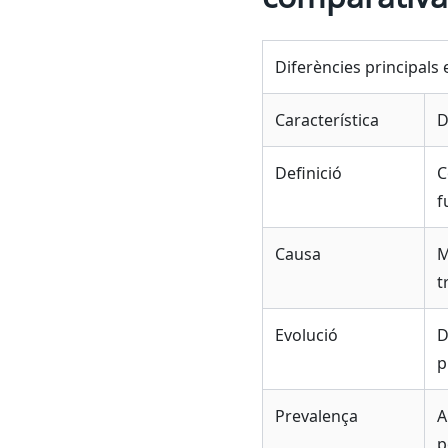
Diferències principals
Característica
D
Definició
C
f
Causa
M
t
Evolució
D
p
Prevalença
A
p