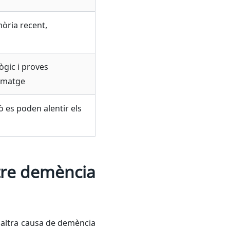
òria recent,
gic i proves
’imatge
ò es poden alentir els
ntre demència
a altra causa de demència