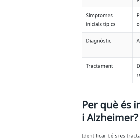
Símptomes
P
inicials típics
o
Diagnòstic
A
Tractament
D
r
Per què és i
i Alzheimer?
Identificar bé si es tra