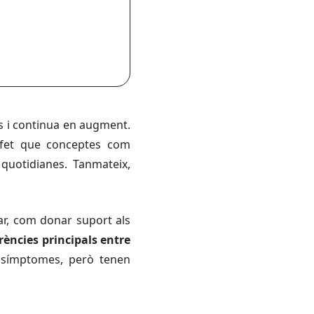
ys i continua en augment.
 fet que conceptes com
quotidianes. Tanmateix,
ar, com donar suport als
erències principals entre
n símptomes, però tenen