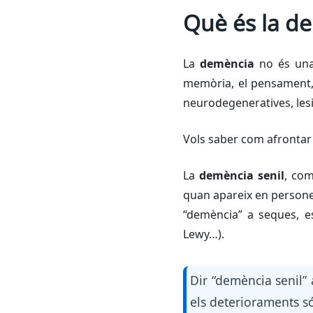
Què és la d
La
demència
no és una
memòria, el pensament, 
neurodegeneratives, lesi
Vols saber com afrontar 
La
demència senil
, com
quan apareix en persones
“demència” a seques, es
Lewy…).
Dir “demència senil” 
els deterioraments s