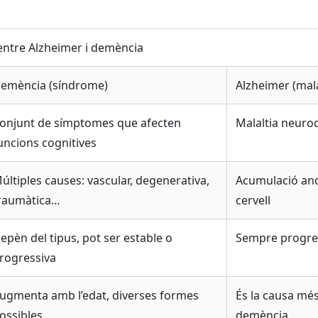
 entre Alzheimer i demència
emència (síndrome)
Alzheimer (mala
onjunt de símptomes que afecten
Malaltia neuro
uncions cognitives
últiples causes: vascular, degenerativa,
Acumulació ano
raumàtica…
cervell
epèn del tipus, pot ser estable o
Sempre progres
rogressiva
ugmenta amb l’edat, diverses formes
És la causa mé
ossibles
demència