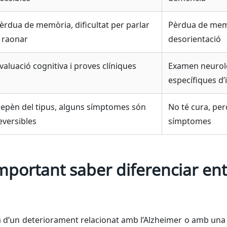
èrdua de memòria, dificultat per parlar
Pèrdua de mem
 raonar
desorientació
valuació cognitiva i proves clíniques
Examen neurolò
específiques d
epèn del tipus, alguns símptomes són
No té cura, per
eversibles
símptomes
mportant saber diferenciar e
cta d’un deteriorament relacionat amb l’Alzheimer o amb un