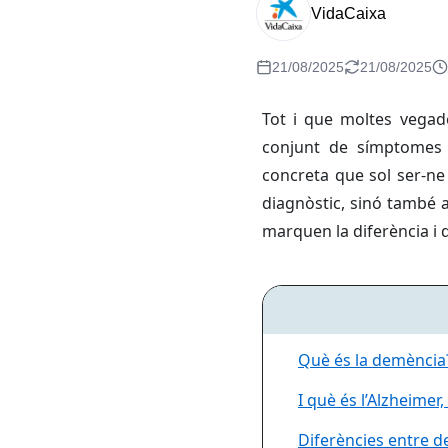
VidaCaixa
21/08/2025
21/08/2025
Tot i que moltes vegad
conjunt de símptomes q
concreta que sol ser-ne
diagnòstic, sinó també a
marquen la diferència i 
Què és la demència
I què és l’Alzheimer
Diferències entre d