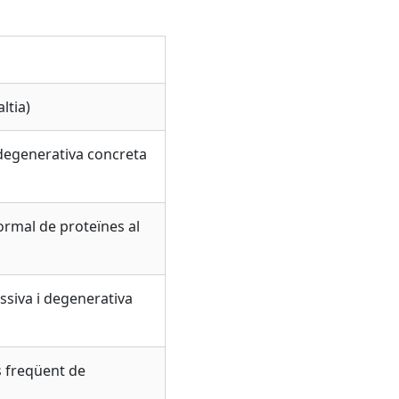
ltia)
degenerativa concreta
rmal de proteïnes al
siva i degenerativa
s freqüent de