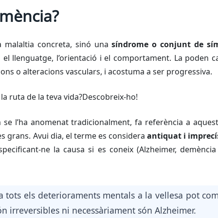
emència?
 malaltia concreta, sinó una
síndrome o conjunt de s
el llenguatge, l’orientació i el comportament. La poden ca
ons o alteracions vasculars, i acostuma a ser progressiva.
la ruta de la teva vida?Descobreix-ho!
 se l’ha anomenat tradicionalment, fa referència a aques
 grans. Avui dia, el terme es considera
antiquat i imprecí
pecificant-ne la causa si es coneix (Alzheimer, demència
a tots els deterioraments mentals a la vellesa pot com
ón irreversibles ni necessàriament són Alzheimer.