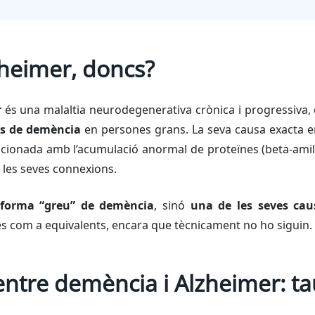
lzheimer, doncs?
r
és una malaltia neurodegenerativa crònica i progressiva
sos de demència
en persones grans. La seva causa exacta en
cionada amb l’acumulació anormal de proteïnes (beta-amiloi
 les seves connexions.
forma “greu” de demència
, sinó
una de les seves caus
mes com a equivalents, encara que tècnicament no ho siguin.
entre demència i Alzheimer: ta