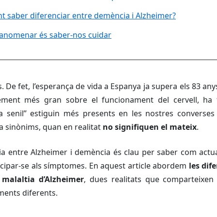
t saber diferenciar entre demència i Alzheimer?
o anomenar és saber-nos cuidar
 De fet, l’esperança de vida a Espanya ja supera els 83 an
xement més gran sobre el funcionament del cervell, ha
a senil” estiguin més presents en les nostres converses 
 a sinònims, quan en realitat
no signifiquen el mateix
.
a entre Alzheimer i demència és clau per saber com actu
icipar-se als símptomes. En aquest article abordem
les dif
 malaltia d’Alzheimer
, dues realitats que comparteixe
ments diferents.