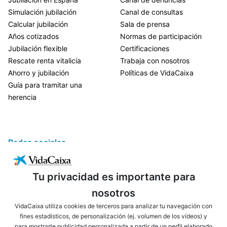
Simulación jubilación
Canal de consultas
Calcular jubilación
Sala de prensa
Años cotizados
Normas de participación
Jubilación flexible
Certificaciones
Rescate renta vitalicia
Trabaja con nosotros
Ahorro y jubilación
Políticas de VidaCaixa
Guía para tramitar una
herencia
Redes sociales
Tu privacidad es importante para
nosotros
VidaCaixa utiliza cookies de terceros para analizar tu navegación con
fines estadísticos, de personalización (ej. volumen de los vídeos) y
para mostrarte publicidad personalizada a partir de un perfil elaborado