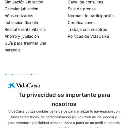
Simulación jubilación
Canal de consultas
Calcular jubilación
Sala de prensa
Años cotizados
Normas de participación
Jubilación flexible
Certificaciones
Rescate renta vitalicia
Trabaja con nosotros
Ahorro y jubilación
Políticas de VidaCaixa
Guía para tramitar una
herencia
Redes sociales
Tu privacidad es importante para
nosotros
VidaCaixa utiliza cookies de terceros para analizar tu navegación con
fines estadísticos, de personalización (ej. volumen de los vídeos) y
para mostrarte publicidad personalizada a partir de un perfil elaborado
ENLACES DE INTERÉS
AVISO LEGAL