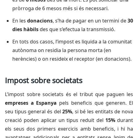
pròrroga de 6 mesos més si és necessari.
En les
donacions
, s’ha de pagar en un termini de
30
dies hàbils
des que s’efectua la transmissió.
En tots dos casos, l’impost es liquida a la comunitat
autònoma on residia la persona morta (en
herències) o on resideix el receptor (en donacions).
Impost sobre societats
L’impost sobre societats és el tribut que paguen les
empreses a Espanya
pels beneficis que generen. El
seu tipus general és del
25%
, si bé les entitats de nova
creació poden aplicar un tipus reduït del
15%
durant
els seus dos primers exercicis amb beneficis, i hi ha
avantatges addicionals per a entitats sense ànim de