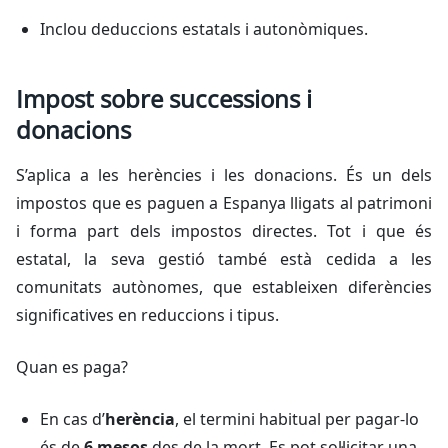
Inclou deduccions estatals i autonòmiques.
Impost sobre successions i
donacions
S’aplica a les herències i les donacions. És un dels
impostos que es paguen a Espanya lligats al patrimoni
i forma part dels impostos directes. Tot i que és
estatal, la seva gestió també està cedida a les
comunitats autònomes, que estableixen diferències
significatives en reduccions i tipus.
Quan es paga?
En cas d’
herència
, el termini habitual per pagar-lo
és de
6 mesos
des de la mort. Es pot sol·licitar una