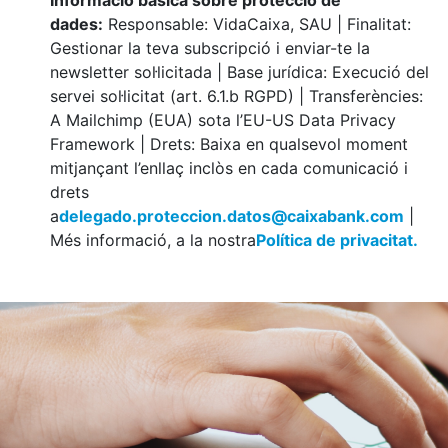
Informació bàsica sobre protecció de
dades:
Responsable: VidaCaixa, SAU | Finalitat:
Gestionar la teva subscripció i enviar-te la
newsletter sol·licitada | Base jurídica: Execució del
servei sol·licitat (art. 6.1.b RGPD) | Transferències:
A Mailchimp (EUA) sota l’EU-US Data Privacy
Framework | Drets: Baixa en qualsevol moment
mitjançant l’enllaç inclòs en cada comunicació i
drets
a
delegado.proteccion.datos@caixabank.com
|
Més informació, a la nostra
Política de privacitat.