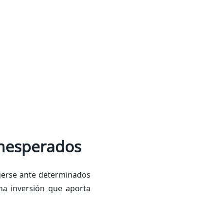
inesperados
gerse ante determinados
na inversión que aporta