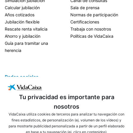
Simulación jubilación
Canal de consultas
Calcular jubilación
Sala de prensa
Años cotizados
Normas de participación
Jubilación flexible
Certificaciones
Rescate renta vitalicia
Trabaja con nosotros
Ahorro y jubilación
Políticas de VidaCaixa
Guía para tramitar una
herencia
Redes sociales
Tu privacidad es importante para
nosotros
VidaCaixa utiliza cookies de terceros para analizar tu navegación con
fines estadísticos, de personalización (ej. volumen de los vídeos) y
para mostrarte publicidad personalizada a partir de un perfil elaborado
ENLACES DE INTERÉS
AVISO LEGAL
en base a tu navegación (ej. clics en contenidos).