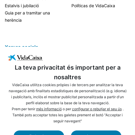
Estalvis i jubilació
Políticas de VidaCaixa
Guia per a tramitar una
herència
Xarxes socials
La teva privacitat és important per a
nosaltres
VidaCaixa utilitza cookies pròpies i de tercers per analitzar la teva
navegació amb finalitats estadístiques de personalització (e.g. idioma)
i publicitaris, inclòs el mostrar publicitat personalitzada a partir d'un
ENLLAÇOS D'INTERÈS
AVÍS LEGAL
perfil elaborat sobre la base de la teva navegació.
PRIVACITAT
POLÍTICA DE COOKIES
Prem per tenir
més informació
o per
configurar o rebutjar el seu ús
.
També pots acceptar totes les galetes prement el botó "Acceptar i
MAPA WEB
ACCESSIBILITAT
seguir navegant"
NAVEGACIÓ
SEGURETAT