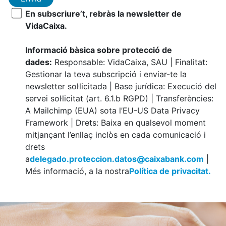
En subscriure’t, rebràs la newsletter de
VidaCaixa.
Informació bàsica sobre protecció de
dades:
Responsable: VidaCaixa, SAU | Finalitat:
Gestionar la teva subscripció i enviar-te la
newsletter sol·licitada | Base jurídica: Execució del
servei sol·licitat (art. 6.1.b RGPD) | Transferències:
A Mailchimp (EUA) sota l’EU-US Data Privacy
Framework | Drets: Baixa en qualsevol moment
mitjançant l’enllaç inclòs en cada comunicació i
drets
a
delegado.proteccion.datos@caixabank.com
|
Més informació, a la nostra
Política de privacitat.