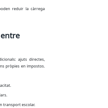
poden reduir la càrrega
 entre
ionals: ajuts directes,
ons pròpies en impostos.
acitat.
lars.
n transport escolar.