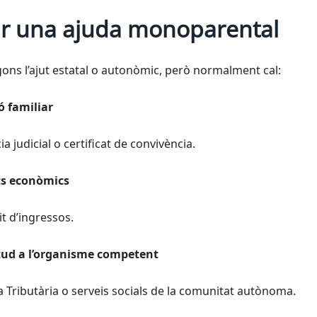
tar una ajuda monoparental
gons l’ajut estatal o autonòmic, però normalment cal:
ó familiar
ia judicial o certificat de convivència.
its econòmics
it d’ingressos.
citud a l’organisme competent
a Tributària o serveis socials de la comunitat autònoma.