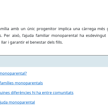
família amb un únic progenitor implica una càrrega més g
. Per això, l’ajuda familiar monoparental ha esdevingut 
 llar i garantir el benestar dels fills.
 monoparental?
a famílies monoparentals
uines diferències hi ha entre comunitats
 ajuda monoparental