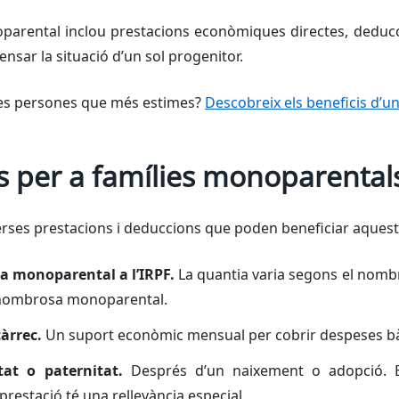
oparental inclou prestacions econòmiques directes, deducc
nsar la situació d’un sol progenitor.
a les persones que més estimes?
Descobreix els beneficis d’u
ls per a famílies monoparental
iverses prestacions i deduccions que poden beneficiar aqueste
ia monoparental a l’IRPF.
La quantia varia segons el nombre 
a nombrosa monoparental.
càrrec.
Un suport econòmic mensual per cobrir despeses b
tat o paternitat.
Després d’un naixement o adopció. 
prestació té una rellevància especial.