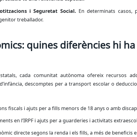
otitzacions i Seguretat Social.
En determinats casos, 
genitor treballador.
mics: quines diferències hi ha
tatals, cada comunitat autònoma ofereix recursos addic
 d’infància, descomptes per a transport escolar o deducci
s fiscals i ajuts per a fills menors de 18 anys o amb discap
nts en l’IRPF i ajuts per a guarderies i activitats extraesco
mic directe segons la renda i els fills, a més de beneficis e