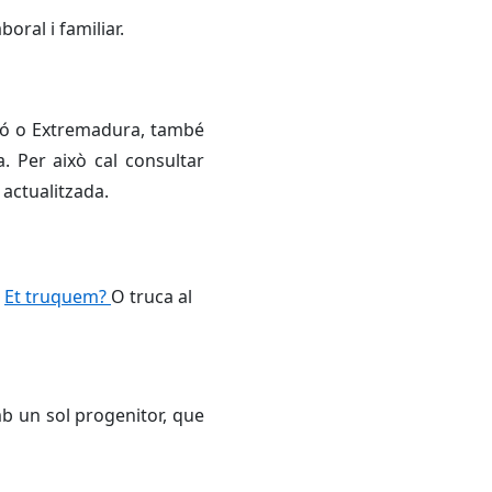
boral i familiar.
ragó o Extremadura, també
. Per això cal consultar
 actualitzada.
a
Et truquem?
O truca al
b un sol progenitor, que