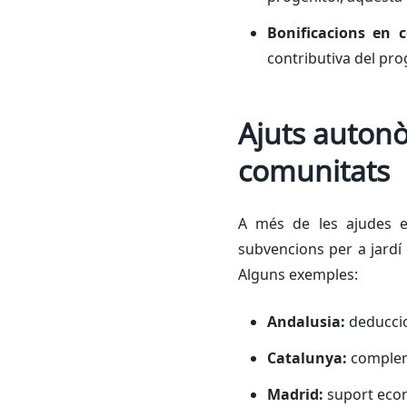
Bonificacions en c
contributiva del pro
Ajuts autonò
comunitats
A més de les ajudes es
subvencions per a jardí
Alguns exemples:
Andalusia:
deduccion
Catalunya:
compleme
Madrid:
suport econò