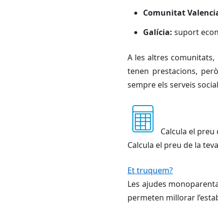
Comunitat Valenci
Galícia:
suport econ
A les altres comunitats,
tenen prestacions, però
sempre els serveis socia
Calcula el preu
Calcula el preu de la te
Et truquem?
Les ajudes monoparental
permeten millorar l’estab