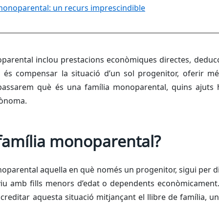
 monoparental: un recurs imprescindible
oparental inclou prestacions econòmiques directes, deducc
at és compensar la situació d’un sol progenitor, oferir més
epassarem què és una família monoparental, quins ajuts hi 
tònoma.
família monoparental?
oparental aquella en què només un progenitor, sigui per div
viu amb fills menors d’edat o dependents econòmicament.
creditar aquesta situació mitjançant el llibre de família, un