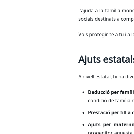
L’ajuda a la família mon
socials destinats a compe
Vols protegir-te a tu i 
Ajuts estata
A nivell estatal, hi ha d
Deducció per famíl
condició de famíli
Prestació per fill a 
Ajuts per materni
progenitor, aquesta 