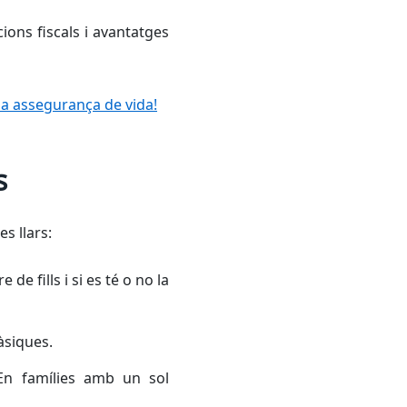
ions fiscals i avantatges
na assegurança de vida!
s
s llars:
de fills i si es té o no la
àsiques.
En famílies amb un sol