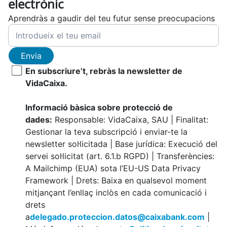
electrònic
Aprendràs a gaudir del teu futur sense preocupacions
Envia
En subscriure’t, rebràs la newsletter de
VidaCaixa.
Informació bàsica sobre protecció de
dades:
Responsable: VidaCaixa, SAU | Finalitat:
Gestionar la teva subscripció i enviar-te la
newsletter sol·licitada | Base jurídica: Execució del
servei sol·licitat (art. 6.1.b RGPD) | Transferències:
A Mailchimp (EUA) sota l’EU-US Data Privacy
Framework | Drets: Baixa en qualsevol moment
mitjançant l’enllaç inclòs en cada comunicació i
drets
a
delegado.proteccion.datos@caixabank.com
|