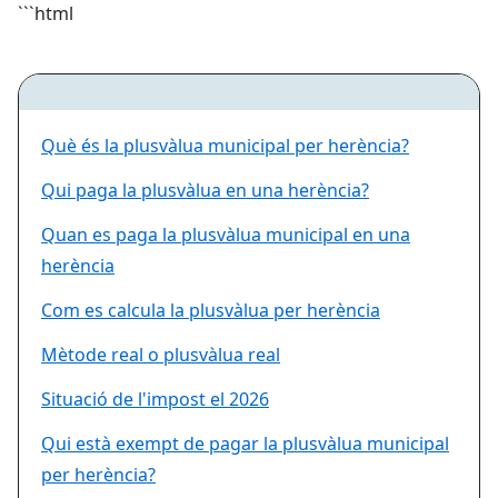
```html
Què és la plusvàlua municipal per herència?
Qui paga la plusvàlua en una herència?
Quan es paga la plusvàlua municipal en una
herència
Com es calcula la plusvàlua per herència
Mètode real o plusvàlua real
Situació de l'impost el 2026
Qui està exempt de pagar la plusvàlua municipal
per herència?