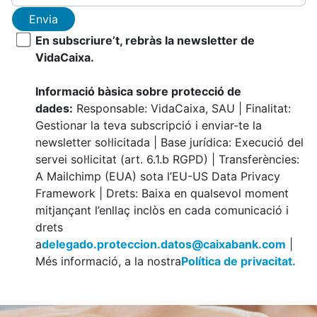
Envia
En subscriure’t, rebràs la newsletter de
VidaCaixa.
Informació bàsica sobre protecció de
dades:
Responsable: VidaCaixa, SAU | Finalitat:
Gestionar la teva subscripció i enviar-te la
newsletter sol·licitada | Base jurídica: Execució del
servei sol·licitat (art. 6.1.b RGPD) | Transferències:
A Mailchimp (EUA) sota l’EU-US Data Privacy
Framework | Drets: Baixa en qualsevol moment
mitjançant l’enllaç inclòs en cada comunicació i
drets
a
delegado.proteccion.datos@caixabank.com
|
Més informació, a la nostra
Política de privacitat.