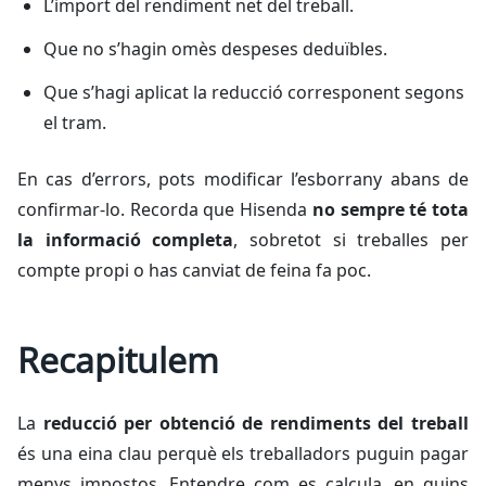
L’import del rendiment net del treball.
Que no s’hagin omès despeses deduïbles.
Que s’hagi aplicat la reducció corresponent segons
el tram.
En cas d’errors, pots modificar l’esborrany abans de
confirmar-lo. Recorda que Hisenda
no sempre té tota
la informació completa
, sobretot si treballes per
compte propi o has canviat de feina fa poc.
Recapitulem
La
reducció per obtenció de rendiments del treball
és una eina clau perquè els treballadors puguin pagar
menys impostos. Entendre com es calcula, en quins