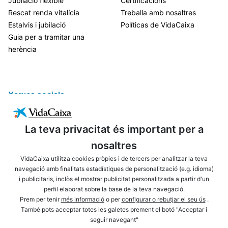
Jubilació flexible
Certificacions
Rescat renda vitalícia
Treballa amb nosaltres
Estalvis i jubilació
Políticas de VidaCaixa
Guia per a tramitar una
herència
Xarxes socials
La teva privacitat és important per a
nosaltres
VidaCaixa utilitza cookies pròpies i de tercers per analitzar la teva
navegació amb finalitats estadístiques de personalització (e.g. idioma)
i publicitaris, inclòs el mostrar publicitat personalitzada a partir d'un
ENLLAÇOS D'INTERÈS
AVÍS LEGAL
perfil elaborat sobre la base de la teva navegació.
PRIVACITAT
POLÍTICA DE COOKIES
Prem per tenir
més informació
o per
configurar o rebutjar el seu ús
.
També pots acceptar totes les galetes prement el botó "Acceptar i
MAPA WEB
ACCESSIBILITAT
seguir navegant"