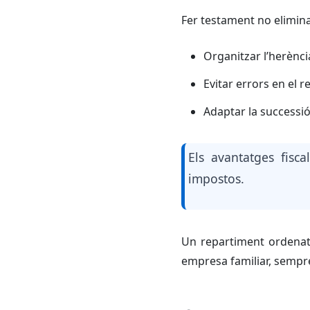
Fer testament no elimin
Organitzar l’herènc
Evitar errors en el r
Adaptar la successió
Els avantatges fisc
impostos.
Un repartiment ordenat f
empresa familiar, sempr