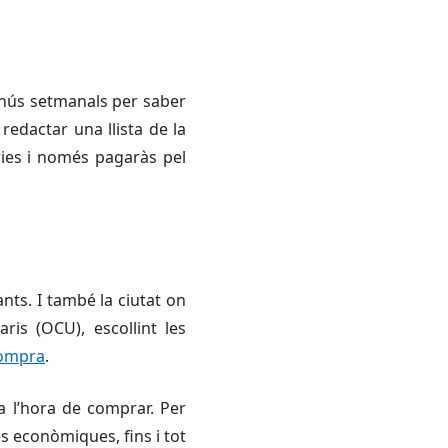
menús setmanals per saber
edactar una llista de la
ies i només pagaràs pel
nts. I també la ciutat on
ris (OCU), escollint les
 compra
.
a l’hora de comprar. Per
s econòmiques, fins i tot