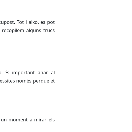
post. Tot i això, es pot
 recopilem alguns trucs
ò és important anar al
cessites només perquè et
ca un moment a mirar els