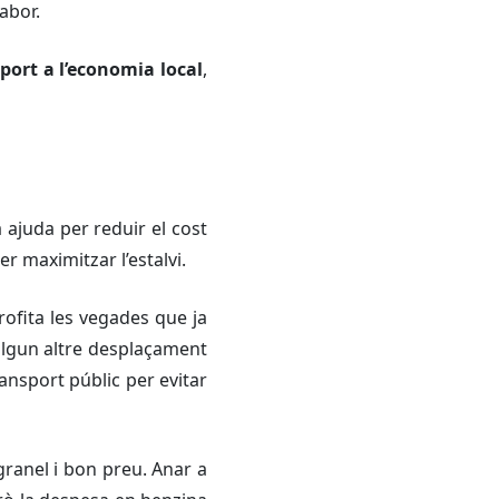
abor.
uport a l’economia local
,
ajuda per reduir el cost
er maximitzar l’estalvi.
rofita les vegades que ja
o algun altre desplaçament
ansport públic per evitar
granel i bon preu. Anar a