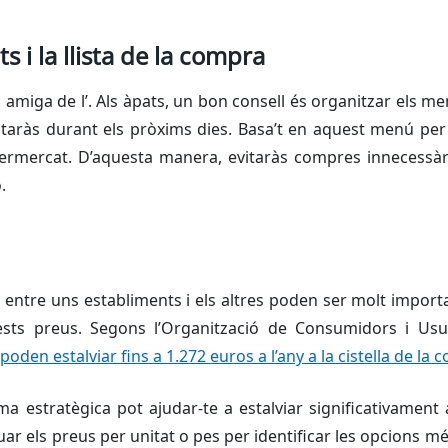
ts i la llista de la compra
an amiga de l’. Als àpats, un bon consell és organitzar els 
taràs durant els pròxims dies. Basa’t en aquest menú per r
ermercat. D’aquesta manera, evitaràs compres innecessàr
.
 entre uns establiments i els altres poden ser molt importa
ests preus. Segons l’Organització de Consumidors i Usua
den estalviar fins a 1.272 euros a l’any a la cistella de la
 estratègica pot ajudar-te a estalviar significativament 
uar els preus per unitat o pes per identificar les opcions mé