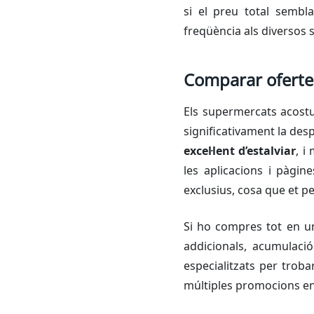
si el preu total semb
freqüència als diversos
Comparar oferte
Els supermercats acostu
significativament la de
excel·lent d’estalviar
, i
les aplicacions i pàgi
exclusius, cosa que et pe
Si ho compres tot en u
addicionals, acumulaci
especialitzats per troba
múltiples promocions en 