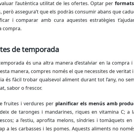
aluar l’autèntica utilitat de les ofertes. Optar per
formats
s, però assegura’t que els podràs consumir abans que cadu
ificar i comparar amb cura aquestes estratègies t’ajudar
la compra.
tes de temporada
emporada és una altra manera d’estalviar en la compra i 
uesta manera, compres només el que necessites de veritat
dia és fàcil trobar qualsevol aliment durant tot l’any, no s
t, sabor o frescor.
e fruites i verdures per
planificar els menús amb prod
udeix de taronges i mandarines, riques en vitamina C; a 
scos; a l’estiu, aprofita melons, síndries i tomàquets en
 cap a les carbasses i les pomes. Aquests aliments no no