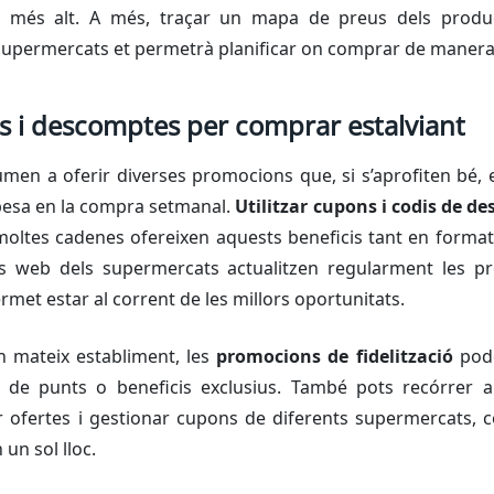
la més alt. A més, traçar un mapa de preus dels pro
 supermercats et permetrà planificar on comprar de manera 
s i descomptes per comprar estalviant
men a oferir diverses promocions que, si s’aprofiten bé, 
spesa en la compra setmanal.
Utilitzar cupons i codis de 
 moltes cadenes ofereixen aquests beneficis tant en format 
nes web dels supermercats actualitzen regularment les 
rmet estar al corrent de les millors oportunitats.
n mateix establiment, les
promocions de fidelització
pode
ó de punts o beneficis exclusius. També pots recórrer a 
r ofertes i gestionar cupons de diferents supermercats, co
un sol lloc.