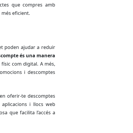
ductes que compres amb
més eficient.
et poden ajudar a reduir
descompte és una manera
físic com digital. A més,
promocions i descomptes
n oferir-te descomptes
aplicacions i llocs web
sa que facilita l’accés a