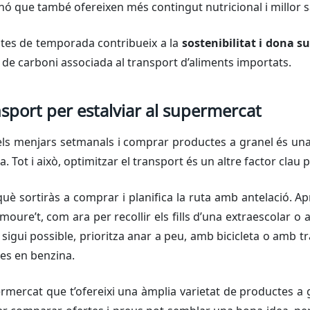
sinó que també ofereixen més contingut nutricional i millor s
tes de temporada contribueix a la
sostenibilitat i dona s
a de carboni associada al transport d’aliments importats.
nsport per estalviar al supermercat
els menjars setmanals i comprar productes a granel és una 
a. Tot i això, optimitzar el transport és un altre factor clau p
què sortiràs a comprar i planifica la ruta amb antelació. Ap
 moure’t, com ara per recollir els fills d’una extraescolar 
gui possible, prioritza anar a peu, amb bicicleta o amb tr
es en benzina.
mercat que t’ofereixi una àmplia varietat de productes a 