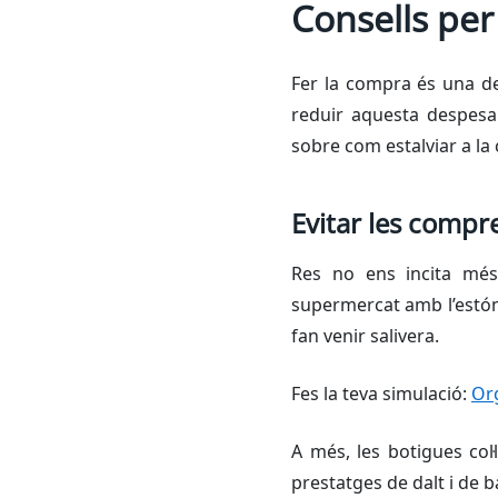
Consells per
Fer la compra és una de
reduir aquesta despesa
sobre com estalviar a la 
Evitar les compr
Res no ens incita més
supermercat amb l’estóm
fan venir salivera.
Fes la teva simulació:
Org
A més, les botigues col
prestatges de dalt i de 