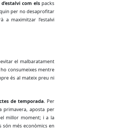
 d’estalvi com els
packs
quin per no desaprofitar
à a maximitzar l’estalvi
evitar el malbaratament
 i ho consumeixes mentre
empre és al mateix preu ni
uctes de temporada
. Per
la primavera, aposta per
 el millor moment; i a la
més són més econòmics en