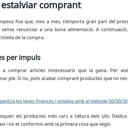
 estalviar comprant
spesa fixa que, mes a mes, s’emporta gran part del pressu
 sense renunciar a una bona alimentació. A continuació,
cistella de la compra.
es per impuls
 a comprar articles innecessaris que la gana. Per aix
ac ple. Si no, pots acabar comprant productes que no ne
anitza les teves finances i estalvia amb el mètode 50/30/20
·loquen els productes més cars a l’altura dels ulls. Dedi
baix i no et conformis amb la primera cosa que vegis.