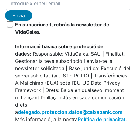
Envia
En subscriure’t, rebràs la newsletter de
VidaCaixa.
Informació bàsica sobre protecció de
dades:
Responsable: VidaCaixa, SAU | Finalitat:
Gestionar la teva subscripció i enviar-te la
newsletter sol·licitada | Base jurídica: Execució del
servei sol·licitat (art. 6.1.b RGPD) | Transferències:
A Mailchimp (EUA) sota l’EU-US Data Privacy
Framework | Drets: Baixa en qualsevol moment
mitjançant l’enllaç inclòs en cada comunicació i
drets
a
delegado.proteccion.datos@caixabank.com
|
Més informació, a la nostra
Política de privacitat.