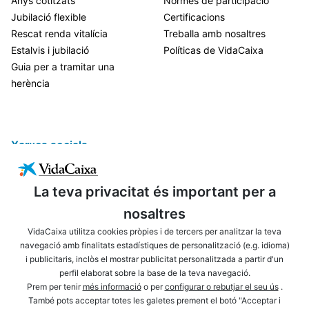
Anys cotitzats
Normes de participació
Jubilació flexible
Certificacions
Rescat renda vitalícia
Treballa amb nosaltres
Estalvis i jubilació
Políticas de VidaCaixa
Guia per a tramitar una
herència
Xarxes socials
La teva privacitat és important per a
nosaltres
VidaCaixa utilitza cookies pròpies i de tercers per analitzar la teva
navegació amb finalitats estadístiques de personalització (e.g. idioma)
i publicitaris, inclòs el mostrar publicitat personalitzada a partir d'un
ENLLAÇOS D'INTERÈS
AVÍS LEGAL
perfil elaborat sobre la base de la teva navegació.
PRIVACITAT
POLÍTICA DE COOKIES
Prem per tenir
més informació
o per
configurar o rebutjar el seu ús
.
També pots acceptar totes les galetes prement el botó "Acceptar i
MAPA WEB
ACCESSIBILITAT