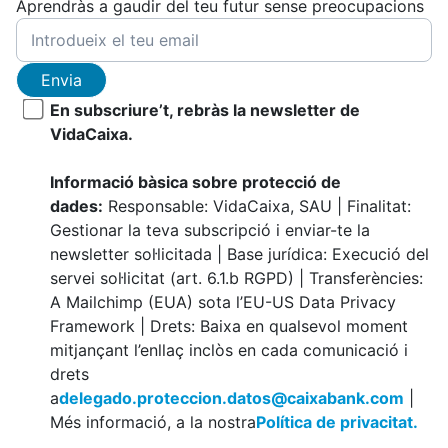
Aprendràs a gaudir del teu futur sense preocupacions
Envia
En subscriure’t, rebràs la newsletter de
VidaCaixa.
Informació bàsica sobre protecció de
dades:
Responsable: VidaCaixa, SAU | Finalitat:
Gestionar la teva subscripció i enviar-te la
newsletter sol·licitada | Base jurídica: Execució del
servei sol·licitat (art. 6.1.b RGPD) | Transferències:
A Mailchimp (EUA) sota l’EU-US Data Privacy
Framework | Drets: Baixa en qualsevol moment
mitjançant l’enllaç inclòs en cada comunicació i
drets
a
delegado.proteccion.datos@caixabank.com
|
Més informació, a la nostra
Política de privacitat.