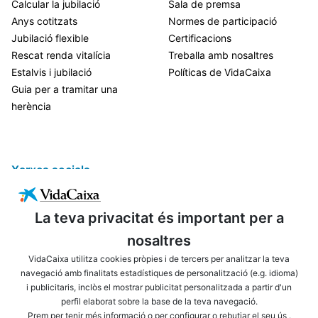
Calcular la jubilació
Sala de premsa
Anys cotitzats
Normes de participació
Jubilació flexible
Certificacions
Rescat renda vitalícia
Treballa amb nosaltres
Estalvis i jubilació
Políticas de VidaCaixa
Guia per a tramitar una
herència
Xarxes socials
La teva privacitat és important per a
nosaltres
VidaCaixa utilitza cookies pròpies i de tercers per analitzar la teva
navegació amb finalitats estadístiques de personalització (e.g. idioma)
i publicitaris, inclòs el mostrar publicitat personalitzada a partir d'un
ENLLAÇOS D'INTERÈS
AVÍS LEGAL
perfil elaborat sobre la base de la teva navegació.
PRIVACITAT
POLÍTICA DE COOKIES
Prem per tenir
més informació
o per
configurar o rebutjar el seu ús
.