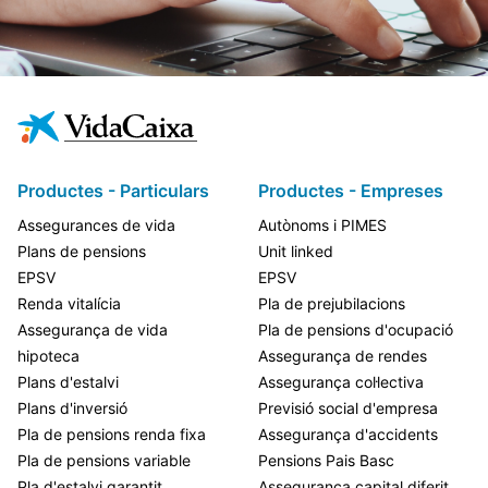
Productes - Particulars
Productes - Empreses
Assegurances de vida
Autònoms i PIMES
Plans de pensions
Unit linked
EPSV
EPSV
Renda vitalícia
Pla de prejubilacions
Assegurança de vida
Pla de pensions d'ocupació
hipoteca
Assegurança de rendes
Plans d'estalvi
Assegurança col·lectiva
Plans d'inversió
Previsió social d'empresa
Pla de pensions renda fixa
Assegurança d'accidents
Pla de pensions variable
Pensions Pais Basc
Pla d'estalvi garantit
Assegurança capital diferit