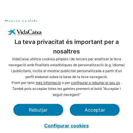
Xarxes socials
La teva privacitat és important per a
nosaltres
VidaCaixa utilitza cookies pròpies i de tercers per analitzar la teva
navegació amb finalitats estadístiques de personalització (e.g. idioma)
i publicitaris, inclòs el mostrar publicitat personalitzada a partir d'un
ENLLAÇOS D'INTERÈS
AVÍS LEGAL
perfil elaborat sobre la base de la teva navegació.
PRIVACITAT
POLÍTICA DE COOKIES
Prem per tenir
més informació
o per
configurar o rebutjar el seu ús
.
També pots acceptar totes les galetes prement el botó "Acceptar i
MAPA WEB
ACCESSIBILITAT
seguir navegant"
NAVEGACIÓ
SEGURETAT
Rebutjar
Acceptar
CAIXABANK
FUNDACIÓ LA CAIXA
Configurar cookies
VidaCaixa S. A. U. Sociedad Unipersonal 2026.