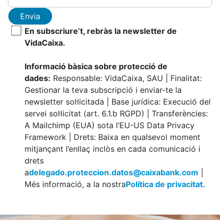
Envia
En subscriure’t, rebràs la newsletter de
VidaCaixa.
Informació bàsica sobre protecció de
dades:
Responsable: VidaCaixa, SAU | Finalitat:
Gestionar la teva subscripció i enviar-te la
newsletter sol·licitada | Base jurídica: Execució del
servei sol·licitat (art. 6.1.b RGPD) | Transferències:
A Mailchimp (EUA) sota l’EU-US Data Privacy
Framework | Drets: Baixa en qualsevol moment
mitjançant l’enllaç inclòs en cada comunicació i
drets
a
delegado.proteccion.datos@caixabank.com
|
Més informació, a la nostra
Política de privacitat.