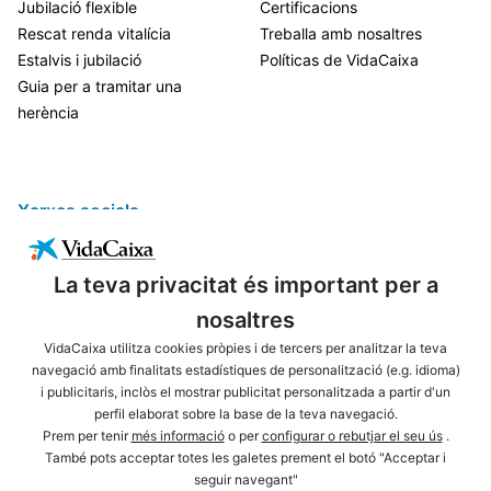
Jubilació flexible
Certificacions
Rescat renda vitalícia
Treballa amb nosaltres
Estalvis i jubilació
Políticas de VidaCaixa
Guia per a tramitar una
herència
Xarxes socials
La teva privacitat és important per a
nosaltres
VidaCaixa utilitza cookies pròpies i de tercers per analitzar la teva
navegació amb finalitats estadístiques de personalització (e.g. idioma)
i publicitaris, inclòs el mostrar publicitat personalitzada a partir d'un
ENLLAÇOS D'INTERÈS
AVÍS LEGAL
perfil elaborat sobre la base de la teva navegació.
PRIVACITAT
POLÍTICA DE COOKIES
Prem per tenir
més informació
o per
configurar o rebutjar el seu ús
.
També pots acceptar totes les galetes prement el botó "Acceptar i
MAPA WEB
ACCESSIBILITAT
seguir navegant"