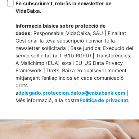
En subscriure’t, rebràs la newsletter de
VidaCaixa.
Informació bàsica sobre protecció de
dades:
Responsable: VidaCaixa, SAU | Finalitat:
Gestionar la teva subscripció i enviar-te la
newsletter sol·licitada | Base jurídica: Execució del
servei sol·licitat (art. 6.1.b RGPD) | Transferències:
A Mailchimp (EUA) sota l’EU-US Data Privacy
Framework | Drets: Baixa en qualsevol moment
mitjançant l’enllaç inclòs en cada comunicació i
drets
a
delegado.proteccion.datos@caixabank.com
|
Més informació, a la nostra
Política de privacitat.