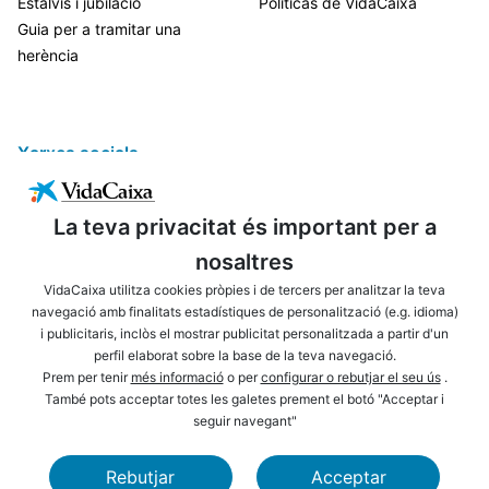
Estalvis i jubilació
Políticas de VidaCaixa
Guia per a tramitar una
herència
Xarxes socials
La teva privacitat és important per a
nosaltres
VidaCaixa utilitza cookies pròpies i de tercers per analitzar la teva
navegació amb finalitats estadístiques de personalització (e.g. idioma)
i publicitaris, inclòs el mostrar publicitat personalitzada a partir d'un
ENLLAÇOS D'INTERÈS
AVÍS LEGAL
perfil elaborat sobre la base de la teva navegació.
PRIVACITAT
POLÍTICA DE COOKIES
Prem per tenir
més informació
o per
configurar o rebutjar el seu ús
.
També pots acceptar totes les galetes prement el botó "Acceptar i
MAPA WEB
ACCESSIBILITAT
seguir navegant"
NAVEGACIÓ
SEGURETAT
Rebutjar
Acceptar
CAIXABANK
FUNDACIÓ LA CAIXA