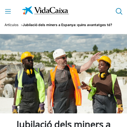
Salta al contingut principal
Artículos
Jubilació dels miners a Espanya: quins avantatges té?
Jubilació dels miners a