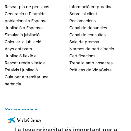
Rescat pla de pensions
Informació corporativa
Generació+: Piràmide
Servei al client
poblacional a Espanya
Reclamacions
Jubilació a Espanya
Canal de denúncies
Simulació jubilació
Canal de consultes
Calcular la jubilació
Sala de premsa
Anys cotitzats
Normes de participació
Jubilació flexible
Certificacions
Rescat renda vitalícia
Treballa amb nosaltres
Estalvis i jubilació
Políticas de VidaCaixa
Guia per a tramitar una
herència
Xarxes socials
La teva privacitat és important per a