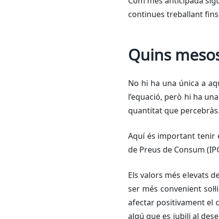
Com més anticipada sigui 
continues treballant fins
Quins mesos 
No hi ha una única a aq
l’equació, però hi ha una
quantitat que percebràs
Aquí és important tenir 
de Preus de Consum (IPC). 
Els valors més elevats d
ser més convenient sol·li
afectar positivament el 
algú que es jubili al de