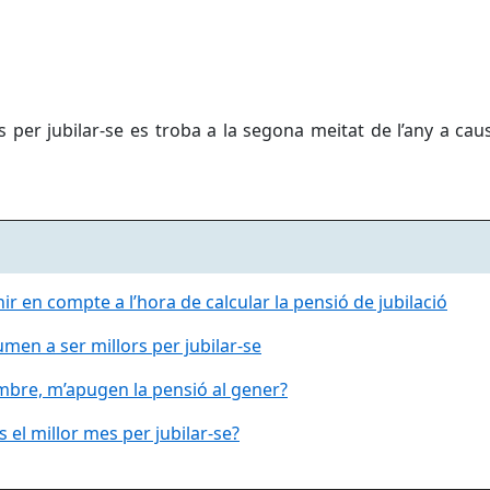
es per jubilar-se es troba a la segona meitat de l’any a c
ir en compte a l’hora de calcular la pensió de jubilació
en a ser millors per jubilar-se
embre, m’apugen la pensió al gener?
 el millor mes per jubilar-se?