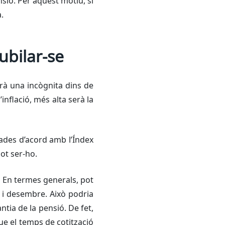
nsió. Per aquest motiu, si
.
ubilar-se
rà una incògnita dins de
inflació, més alta serà la
zades d’acord amb l’Índex
pot ser-ho.
. En termes generals, pot
ol i desembre. Això podria
tia de la pensió. De fet,
ue el temps de cotització