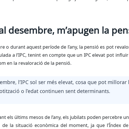
 al desembre, m’apugen la pens
re o durant aquest període de l’any, la pensió es pot reval
culada a l’IPC, tenint en compte que un IPC elevat pot influir 
om en la revaloració de la pensió.
esembre, l’IPC sol ser més elevat, cosa que pot millorar l
cotització o l’edat continuen sent determinants.
nt els últims mesos de l’any, els jubilats poden percebre u
à de la situació econòmica del moment, ja que l’Índex d