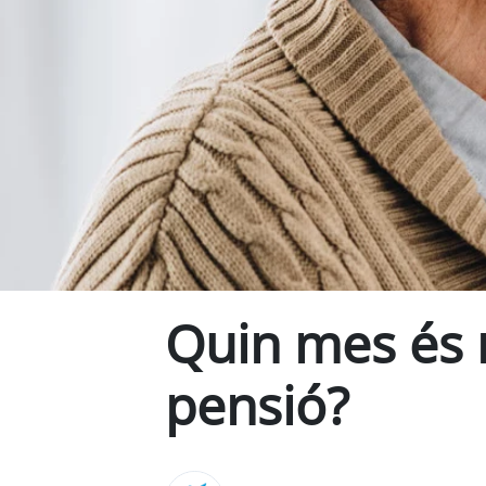
Quin mes és m
pensió?