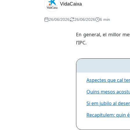
VidaCaixa
26/06/2026
26/06/2026
6 min
En general, el millor m
l’IPC.
Aspectes que cal ten
Quins mesos acostum
Si em jubilo al des
Recapitulem: quin és