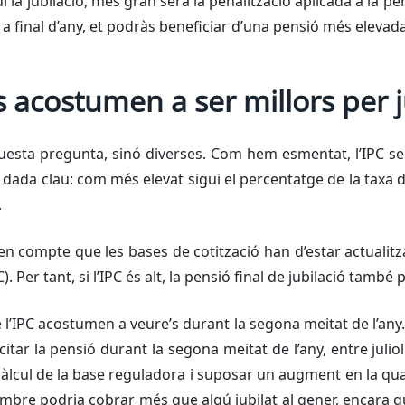
la jubilació, més gran serà la penalització aplicada a la pe
 a final d’any, et podràs beneficiar d’una pensió més elevada
acostumen a ser millors per j
uesta pregunta, sinó diverses. Com hem esmentat, l’IPC se
 dada clau: com més elevat sigui el percentatge de la taxa d’
.
en compte que les bases de cotització han d’estar actualit
Per tant, si l’IPC és alt, la pensió final de jubilació també 
e l’IPC acostumen a veure’s durant la segona meitat de l’any
citar la pensió durant la segona meitat de l’any, entre juli
càlcul de la base reguladora i suposar un augment en la quan
sembre podria cobrar més que algú jubilat al gener, encara q