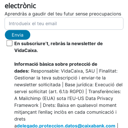
electrònic
Aprendràs a gaudir del teu futur sense preocupacions
Envia
En subscriure’t, rebràs la newsletter de
VidaCaixa.
Informació bàsica sobre protecció de
dades:
Responsable: VidaCaixa, SAU | Finalitat:
Gestionar la teva subscripció i enviar-te la
newsletter sol·licitada | Base jurídica: Execució del
servei sol·licitat (art. 6.1.b RGPD) | Transferències:
A Mailchimp (EUA) sota l’EU-US Data Privacy
Framework | Drets: Baixa en qualsevol moment
mitjançant l’enllaç inclòs en cada comunicació i
drets
a
delegado.proteccion.datos@caixabank.com
|