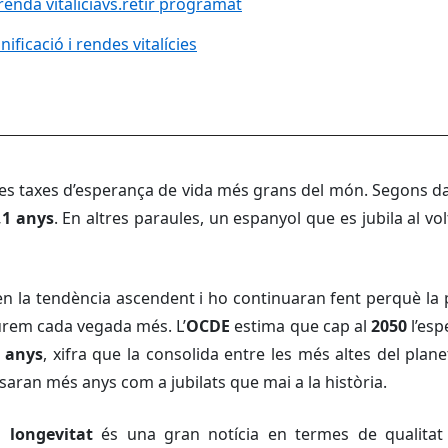
renda vitalíciavs.retir programat
ficació i rendes vitalícies
les taxes d’esperança de vida més grans del món. Segons da
,1 anys
. En altres paraules, un espanyol que es jubila al vo
n la tendència ascendent i ho continuaran fent perquè la 
iurem cada vegada més. L’
OCDE
estima que cap al
2050
l’es
 anys
, xifra que la consolida entre les més altes del plane
aran més anys com a jubilats que mai a la història.
a
longevitat
és una gran notícia en termes de qualitat 