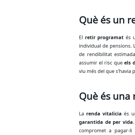
Què és un r
El
retir programat
és u
individual de pensions. 
de rendibilitat estima
assumir el risc que
els 
viu més del que s’havia p
Què és una r
La
renda vitalícia
és un
garantida de per vida
compromet a pagar-li 