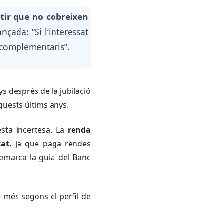
tir que no cobreixen
nçada: “Si l’interessat
s complementaris”.
ys després de la jubilació
quests últims anys.
esta incertesa. La
renda
tat
, ja que paga rendes
emarca la guia del Banc
 més segons el perfil de