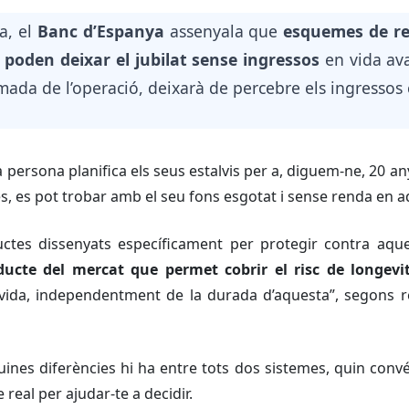
a, el
Banc d’Espanya
assenyala que
esquemes de re
t poden deixar el jubilat sense ingressos
en vida ava
imada de l’operació, deixarà de percebre els ingresso
a persona planifica els seus estalvis per a, diguem-ne, 20 an
s, es pot trobar amb el seu fons esgotat i sense renda en a
uctes dissenyats específicament per protegir contra aqu
roducte del mercat que permet cobrir el risc de longevi
 vida, independentment de la durada d’aquesta”, segons r
nes diferències hi ha entre tots dos sistemes, quin convé
e real per ajudar-te a decidir.