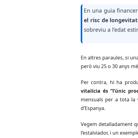
En una guia financer
el risc de longevita
sobreviu a l’edat est
En altres paraules, si un
però viu 25 o 30 anys mé
Per contra, hi ha prod
vitalícia és “l’únic p
mensuals per a tota la
d’Espanya.
Vegem detalladament qui
l’estalviador, i un exempl