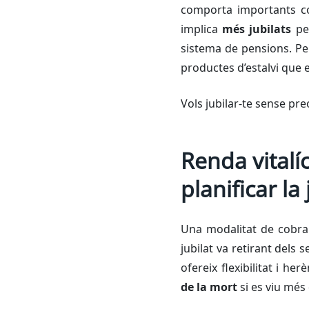
comporta importants co
implica
més jubilats
per
sistema de pensions. Per
productes d’estalvi que e
Vols jubilar-te sense pr
Renda vitalí
planificar la
Una modalitat de cobram
jubilat va retirant dels
ofereix flexibilitat i h
de la mort
si es viu més 