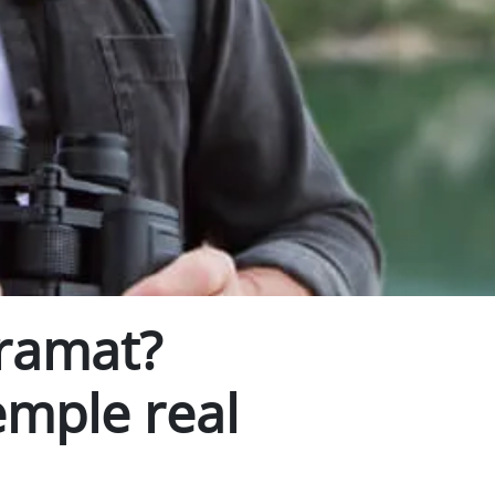
gramat?
emple real