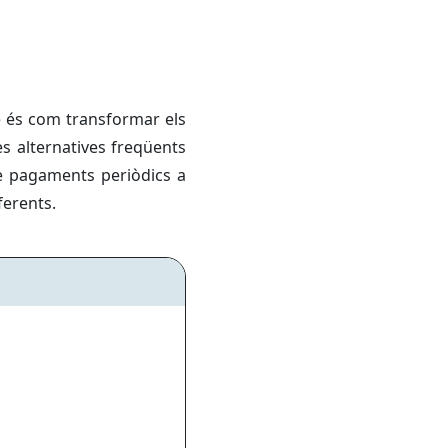
e és com transformar els
es alternatives freqüents
re pagaments periòdics a
ferents.