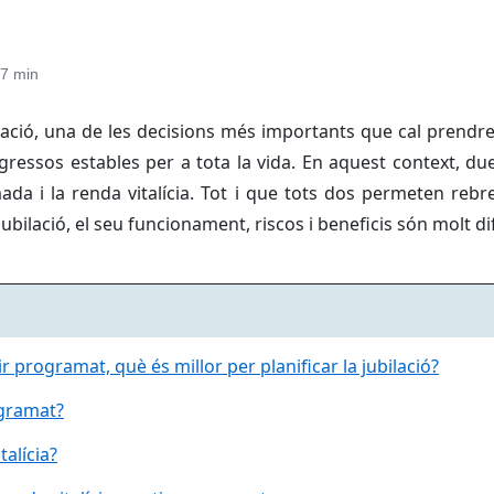
7 min
lació, una de les decisions més importants que cal prendr
gressos estables per a tota la vida. En aquest context, du
ada i la renda vitalícia. Tot i que tots dos permeten reb
ubilació, el seu funcionament, riscos i beneficis són molt di
ir programat, què és millor per planificar la jubilació?
ogramat?
alícia?