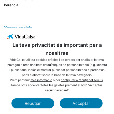
herència
Xarxes socials
La teva privacitat és important per a
nosaltres
VidaCaixa utilitza cookies pròpies i de tercers per analitzar la teva
navegació amb finalitats estadístiques de personalització (e.g. idioma)
i publicitaris, inclòs el mostrar publicitat personalitzada a partir d'un
ENLLAÇOS D'INTERÈS
AVÍS LEGAL
perfil elaborat sobre la base de la teva navegació.
PRIVACITAT
POLÍTICA DE COOKIES
Prem per tenir
més informació
o per
configurar o rebutjar el seu ús
.
També pots acceptar totes les galetes prement el botó "Acceptar i
MAPA WEB
ACCESSIBILITAT
seguir navegant"
NAVEGACIÓ
SEGURETAT
Rebutjar
Acceptar
CAIXABANK
FUNDACIÓ LA CAIXA