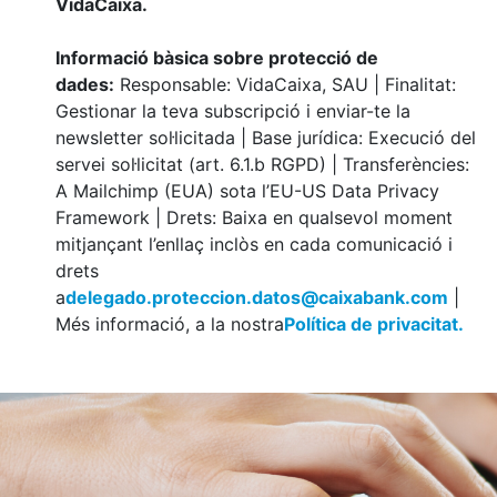
VidaCaixa.
Informació bàsica sobre protecció de
dades:
Responsable: VidaCaixa, SAU | Finalitat:
Gestionar la teva subscripció i enviar-te la
newsletter sol·licitada | Base jurídica: Execució del
servei sol·licitat (art. 6.1.b RGPD) | Transferències:
A Mailchimp (EUA) sota l’EU-US Data Privacy
Framework | Drets: Baixa en qualsevol moment
mitjançant l’enllaç inclòs en cada comunicació i
drets
a
delegado.proteccion.datos@caixabank.com
|
Més informació, a la nostra
Política de privacitat.