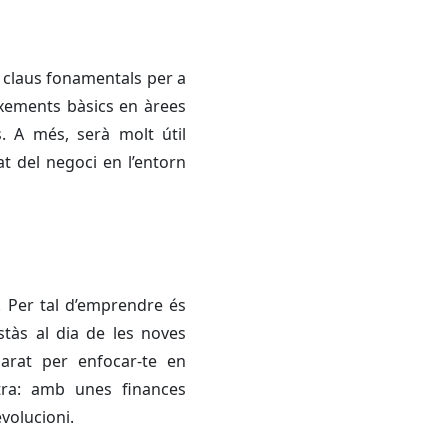
s claus fonamentals per a
xements bàsics en àrees
. A més, serà molt útil
at del negoci en l’entorn
. Per tal d’emprendre és
stàs al dia de les noves
parat per enfocar-te en
xtra: amb unes finances
evolucioni.