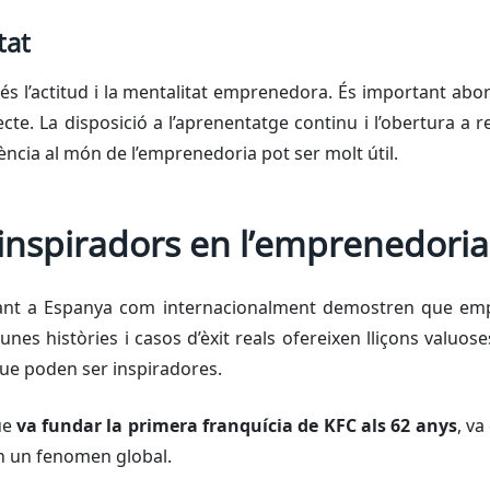
tat
 és l’actitud i la mentalitat emprenedora. És important a
jecte. La disposició a l’aprenentatge continu i l’obertura a 
cia al món de l’emprenedoria pot ser molt útil.
 inspiradors en l’emprenedoria
nt a Espanya com internacionalment demostren que emp
lgunes històries i casos d’èxit reals ofereixen lliçons valu
que poden ser inspiradores.
ue
va fundar la primera franquícia de KFC als 62 anys
, va
en un fenomen global.