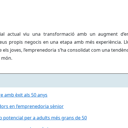
ial actual viu una transformació amb un augment d’e
eus propis negocis en una etapa amb més experiència. Llu
ls joves, l’emprenedoria s’ha consolidat com una tendènci
l món.
e amb èxit als 50 anys
adors en l’emprenedoria sènior
 potencial per a adults més grans de 50