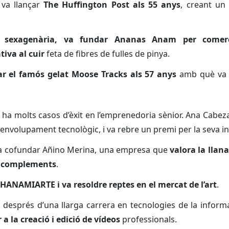
 va llançar
The Huffington Post als 55 anys
, creant un 
a sexagenària, va fundar Ananas Anam per comerci
iva al cuir
feta de fibres de fulles de pinya.
ar el famós gelat Moose Tracks als 57 anys
amb què va a
 ha molts casos d’èxit en l’emprenedoria sènior. Ana Cabez
volupament tecnològic, i va rebre un premi per la seva ini
 va cofundar Añino Merina, una empresa que
valora la lla
 i complements
.
HANAMIARTE i va resoldre reptes en el mercat de l’art
.
, després d’una llarga carrera en tecnologies de la inform
a la creació i edició de vídeos
professionals.