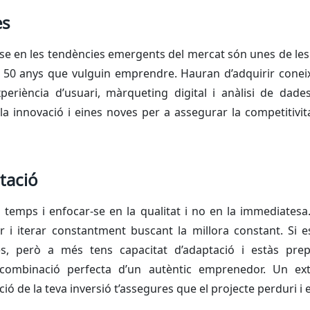
es
-se en les tendències emergents del mercat són unes de le
 50 anys que vulguin emprendre. Hauran d’adquirir conei
eriència d’usuari, màrqueting digital i anàlisi de dades
a innovació i eines noves per a assegurar la competitivit
tació
l temps i enfocar-se en la qualitat i no en la immediatesa
ir i iterar constantment buscant la millora constant. Si e
es, però a més tens capacitat d’adaptació i estàs pre
a combinació perfecta d’un autèntic emprenedor. Un e
ció de la teva inversió t’assegures que el projecte perduri i 