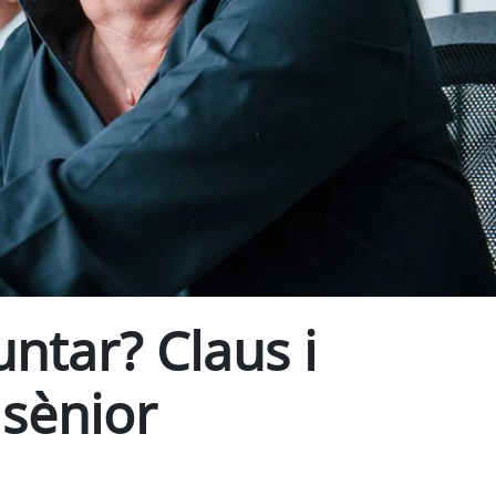
ntar? Claus i
 sènior