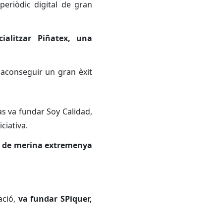
periòdic digital de gran
alitzar Piñatex, una
conseguir un gran èxit
as va fundar Soy Calidad,
ciativa.
na de merina extremenya
ació,
va fundar SPiquer,