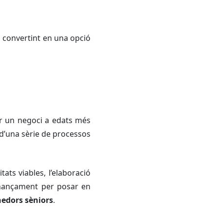
à convertint en una opció
iar un negoci a edats més
 d’una sèrie de processos
ats viables, l’elaboració
 finançament per posar en
nedors sèniors
.