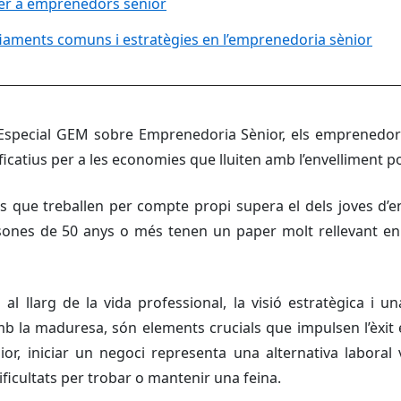
per a emprenedors sènior
fiaments comuns i estratègies en l’emprenedoria sènior
 Especial GEM sobre Emprenedoria Sènior, els emprenedo
ficatius per a les economies que lluiten amb l’envelliment p
 que treballen per compte propi supera el dels joves d’en
sones de 50 anys o més tenen un paper molt rellevant en
al llarg de la vida professional, la visió estratègica i 
 la maduresa, són elements crucials que impulsen l’èxit 
ior, iniciar un negoci representa una alternativa laboral
ficultats per trobar o mantenir una feina.