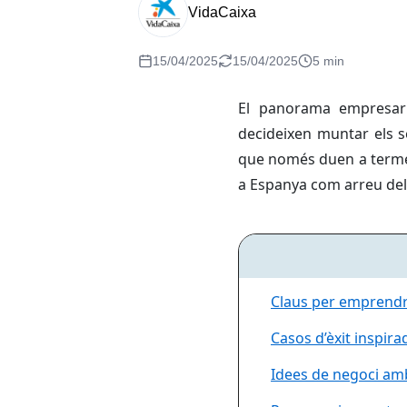
VidaCaixa
15/04/2025
15/04/2025
5 min
El panorama empresar
decideixen muntar els s
que només duen a terme e
a Espanya com arreu de
Claus per emprendr
Casos d’èxit inspir
Idees de negoci amb