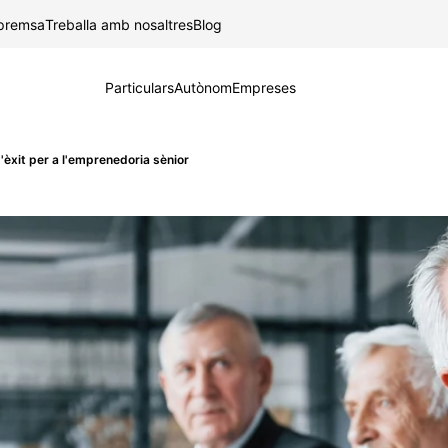
Salta al contingut principal
 premsa
Treballa amb nosaltres
Blog
Particulars
Autònom
Empreses
èxit per a l'emprenedoria sènior